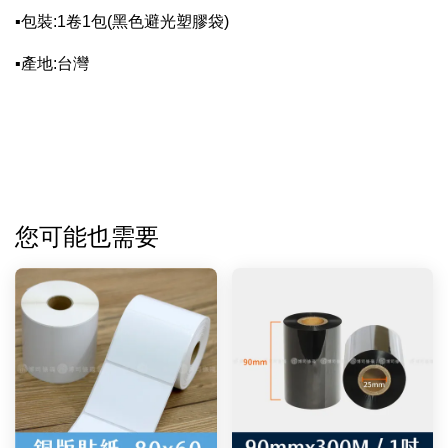
▪包裝:1卷1包(黑色避光塑膠袋)
▪產地:台灣
您可能也需要