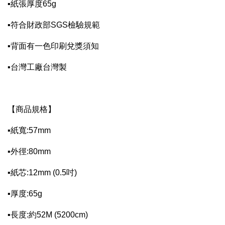
▪紙張厚度65g
▪符合財政部SGS檢驗規範
▪背面有一色印刷兌獎須知
▪台灣工廠台灣製
【商品規格】
▪紙寬:57mm
▪外徑:80mm
▪紙芯:12mm (0.5吋)
▪厚度:65g
▪長度:約52M (5200cm)