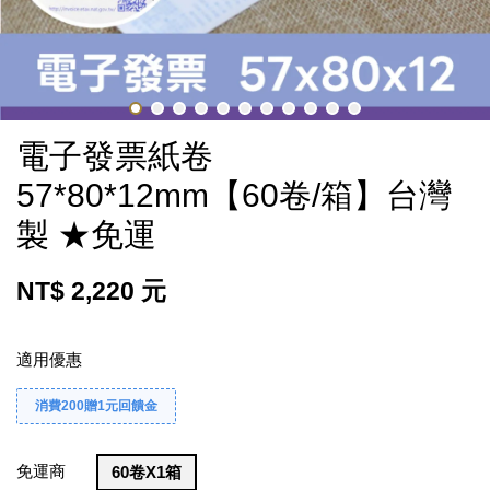
電子發票紙卷
57*80*12mm【60卷/箱】台灣
製 ★免運
NT$ 2,220 元
適用優惠
消費200贈1元回饋金
免運商
60卷X1箱