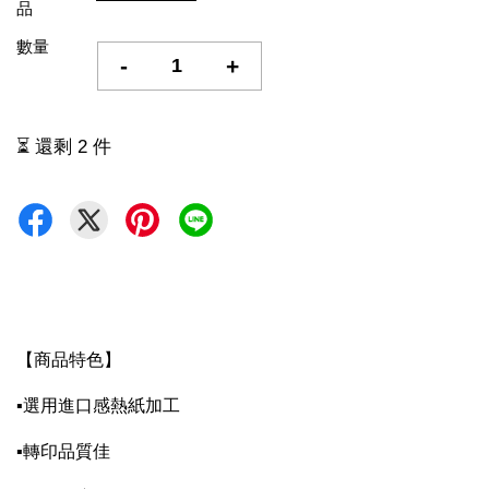
品
數量
-
+
⏳ 還剩 2 件
【商品特色】
▪選用進口感熱紙加工
▪轉印品質佳