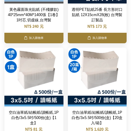
黃色霧面珠光貼紙 (不殘膠款)
透明PET貼紙25番 長方形封口
40*25mm*40M*1400張【1卷】
貼紙 12X15cmX28(枚) 台灣製
1吋芯,切虛線,台灣製
訂製品
NT$ 240 元
NT$ 173 元
加入購物車
加入購物車
空白油單紙/結帳紙/讀帳紙,1P
空白油單紙/結帳紙/讀帳紙,1P
白色/3x5.5吋/500份(盒)【1
白色/3x5.5吋/500份(盒)【20盒
盒】
入/箱】
NT$ 81 元
NT$ 1,620 元