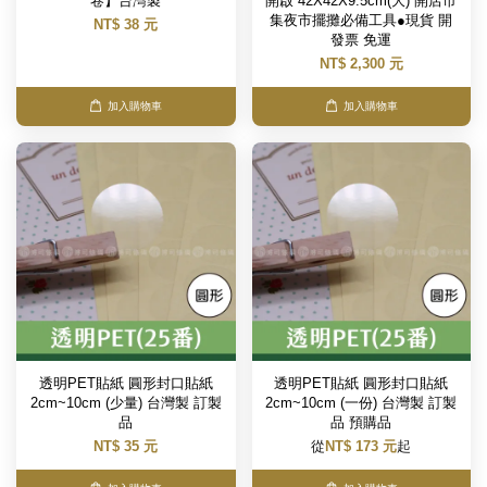
卷】台灣製
開啟 42X42X9.5cm(大) 開店市
集夜市擺攤必備工具●現貨 開
NT$ 38 元
發票 免運
NT$ 2,300 元
加入購物車
加入購物車
透明PET貼紙 圓形封口貼紙
透明PET貼紙 圓形封口貼紙
2cm~10cm (少量) 台灣製 訂製
2cm~10cm (一份) 台灣製 訂製
品
品 預購品
NT$ 35 元
從
NT$ 173 元
起