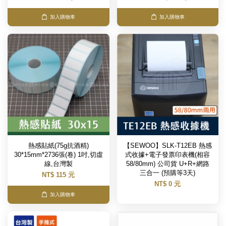
加入購物車
加入購物車
熱感貼紙(75g抗酒精)
【SEWOO】SLK-T12EB 熱感
30*15mm*2736張(卷) 1吋,切虛
式收據+電子發票印表機(相容
線,台灣製
58/80mm) 公司貨 U+R+網路
三合一 (預購等3天)
NT$ 115 元
NT$ 0 元
加入購物車