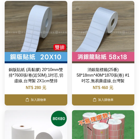
銅版貼紙 (高黏膠) 20*10mm雙
消銀龍標籤(25番)
排*7600張/卷(近50M),1吋芯,切
58*18mm*40M*1870張(卷) #1
虛線,台灣製 2X1cm雙排
吋芯,無易撕虛線,台灣製
NT$ 280 元
NT$ 460 元
加入購物車
加入購物車