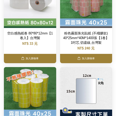
空白感熱紙卷 80*80*12mm【1
粉色霧面珠光貼紙 (不殘膠款)
卷入】台灣製
40*25mm*40M*1400張【1卷】
1吋芯,切虛線,台灣製
NT$ 33 元
NT$ 240 元
加入購物車
加入購物車