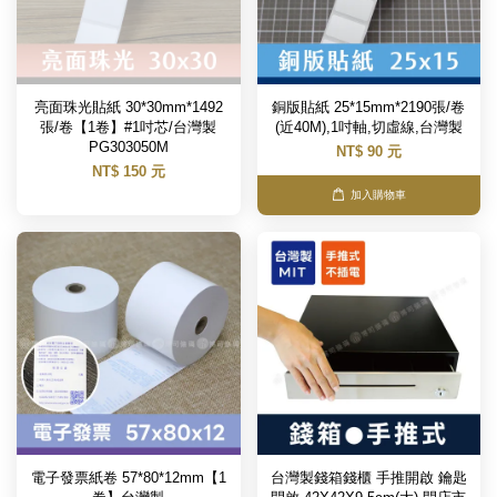
亮面珠光貼紙 30*30mm*1492
銅版貼紙 25*15mm*2190張/卷
張/卷【1卷】#1吋芯/台灣製
(近40M),1吋軸,切虛線,台灣製
PG303050M
NT$ 90 元
NT$ 150 元
加入購物車
電子發票紙卷 57*80*12mm【1
台灣製錢箱錢櫃 手推開啟 鑰匙