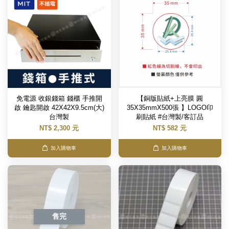
免電源 收銀錢箱 錢櫃 手推開
【銅版貼紙+上亮膜 圓
啟 鑰匙開啟 42X42X9.5cm(大)
35X35mmX500張 】LOGO印
台灣製
刷貼紙 #台灣製/客訂品
NT$ 2,300 元
NT$ 582 元
加入購物車
加入購物車
售完