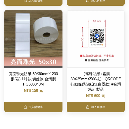
加入購物車
加入購物車
亮面珠光貼紙 50*30mm*1200
【霧珠貼紙+霧膜
張(卷),1吋芯,切虛線,台灣製
30X35mmX500枚】 QRCODE
PG503040M
行動條碼貼紙(無白墨款) #台灣
製/訂製品
NT$ 150 元
NT$ 600 元
加入購物車
加入購物車