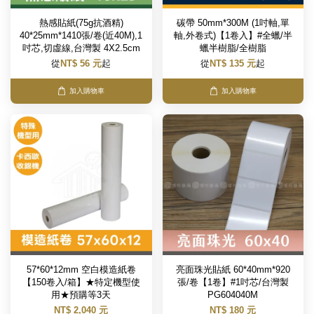
熱感貼紙(75g抗酒精)
碳帶 50mm*300M (1吋軸,單
40*25mm*1410張/卷(近40M),1
軸,外卷式)【1卷入】#全蠟/半
吋芯,切虛線,台灣製 4X2.5cm
蠟半樹脂/全樹脂
從
NT$ 56 元
起
從
NT$ 135 元
起
加入購物車
加入購物車
57*60*12mm 空白模造紙卷
亮面珠光貼紙 60*40mm*920
【150卷入/箱】★特定機型使
張/卷【1卷】#1吋芯/台灣製
用★預購等3天
PG604040M
NT$ 2,040 元
NT$ 180 元