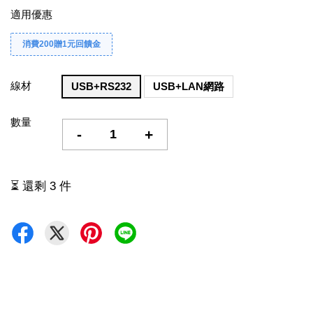
適用優惠
消費200贈1元回饋金
線材
USB+RS232
USB+LAN網路
數量
-
+
⏳ 還剩 3 件