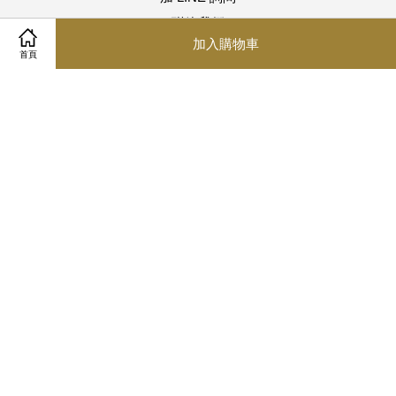
聯絡我們
加入購物車
首頁
關注我們
Line
客服信箱 service@winsmaker.com
客服專線 04-8750013 傳真 04-8750023
星期一 ~ 星期五 | AM10:00~PM5:00
Visa
Master