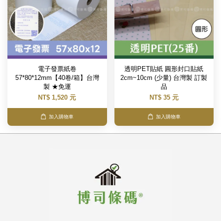
電子發票紙卷
透明PET貼紙 圓形封口貼紙
57*80*12mm【40卷/箱】台灣
2cm~10cm (少量) 台灣製 訂製
製 ★免運
品
NT$ 1,520 元
NT$ 35 元
加入購物車
加入購物車