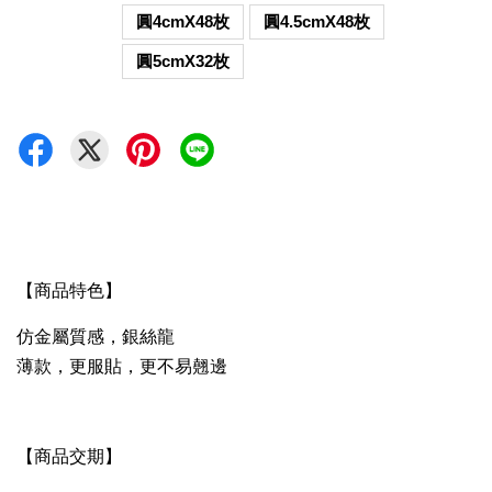
圓4cmX48枚
圓4.5cmX48枚
圓5cmX32枚
【商品特色】
仿金屬質感，銀絲龍
薄款，更服貼，更不易翹邊
【商品交期】