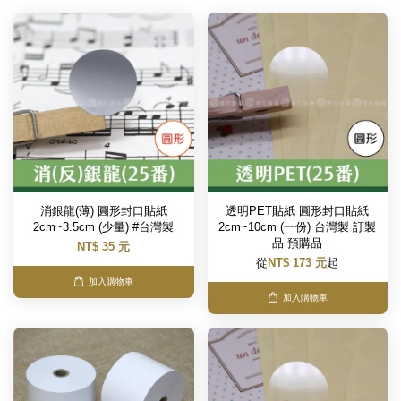
消銀龍(薄) 圓形封口貼紙
透明PET貼紙 圓形封口貼紙
2cm~3.5cm (少量) #台灣製
2cm~10cm (一份) 台灣製 訂製
品 預購品
NT$ 35 元
從
NT$ 173 元
起
加入購物車
加入購物車