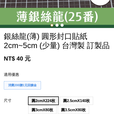
銀絲龍(薄) 圓形封口貼紙
2cm~5cm (少量) 台灣製 訂製品
NT$ 40 元
適用優惠
消費200贈1元回饋金
尺寸
圓2cmX224枚
圓2.5cmX140枚
圓3cmX80枚
圓3.5cmX80枚