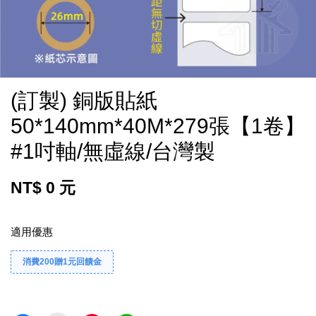
(訂製) 銅版貼紙
50*140mm*40M*279張【1卷】
#1吋軸/無虛線/台灣製
NT$ 0 元
適用優惠
消費200贈1元回饋金