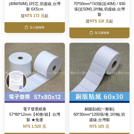
(40M/50M),1吋芯,切虛線,台灣
70*50mm*743張(近40M) / 930
製 6X5cm
張(近50M),1吋軸,切虛線,台灣
製
從
NT$ 172 元
起
從
NT$ 118 元
起
加入購物車
加入購物車
電子發票紙卷
銅版貼紙(一般黏)
57*80*12mm【40卷/箱】台灣
60*30mm*1200張/卷,1吋軸,切
製 ★免運
虛線,台灣製
NT$ 1,520 元
NT$ 105 元