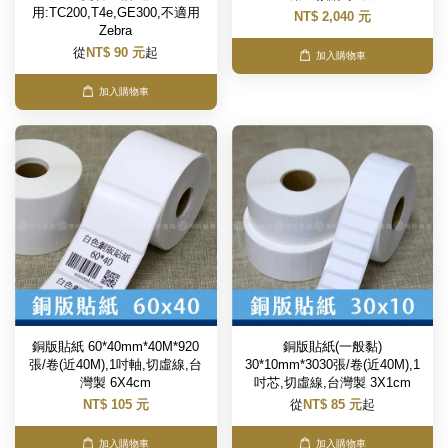
用:TC200,T4e,GE300,不適用
NT$ 2,040 元
Zebra
從
NT$ 90 元
起
加入購物車
加入購物車
銅版貼紙 60*40mm*40M*920
銅版貼紙(一般黏)
張/卷(近40M),1吋軸,切虛線,台
30*10mm*3030張/卷(近40M),1
灣製 6X4cm
吋芯,切虛線,台灣製 3X1cm
NT$ 105 元
從
NT$ 85 元
起
加入購物車
加入購物車