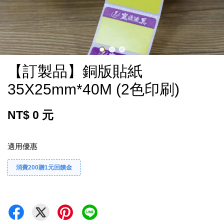
【訂製品】銅版貼紙
35X25mm*40M (2色印刷)
NT$ 0 元
適用優惠
消費200贈1元回饋金