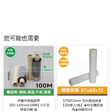
您可能也需要
半蠟半樹脂碳帶
57*60*12mm 空白模造紙卷
【50~110mmX100M】0.5"芯
【150卷入/箱】★特定機型使
雙管凹槽 適
用★預購等3天