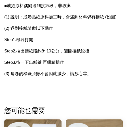
■成捲原料偶爾遇到接紙段，非瑕疵
(1) 說明：成卷貼紙原料加工時，會遇到材料偶有接紙 (如圖)
(2) 遇到接紙請做以下動作
Step1.機器打開
Step2.拉出接紙段約8~10公分，避開接紙段後
Step3.按一下出紙鍵 再繼續操作
(3) 每卷的標籤張數不會因此減少，請放心🤓。
您可能也需要