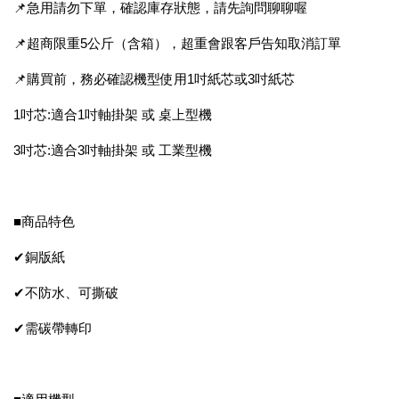
📌急用請勿下單，確認庫存狀態，請先詢問聊聊喔
📌超商限重5公斤（含箱），超重會跟客戶告知取消訂單
📌購買前，務必確認機型使用1吋紙芯或3吋紙芯
1吋芯:適合1吋軸掛架 或 桌上型機
3吋芯:適合3吋軸掛架 或 工業型機
■商品特色
✔銅版紙
✔不防水、可撕破
✔需碳帶轉印