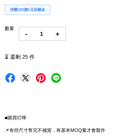
消費200贈1元回饋金
數量
-
+
⏳ 還剩 25 件
■購買叮嚀
📌有些尺寸售完不補貨，有基本MOQ量才會製作