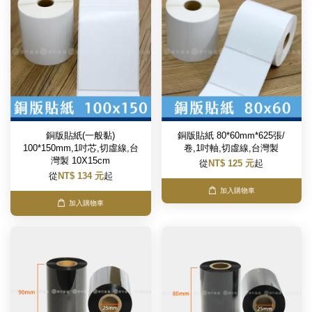
銅版貼紙(一般黏)
銅版貼紙 80*60mm*625張/
100*150mm,1吋芯,切虛線,台
卷,1吋軸,切虛線,台灣製
灣製 10X15cm
從
NT$ 125 元
起
從
NT$ 134 元
起
加入購物車
加入購物車