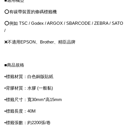
■適用機型
⭕有碳帶裝置的條碼標籤機
⭕例如 TSC / Godex / ARGOX / SBARCODE / ZEBRA / SATO
/
❌不適用EPSON、Brother、精臣品牌
■商品規格
•標籤材質：白色銅版貼紙
•背膠材質：水膠 (一般黏)
•標籤尺寸：寬30mm*高15mm
•標籤長度：40M
•標籤張數：約2200張/卷