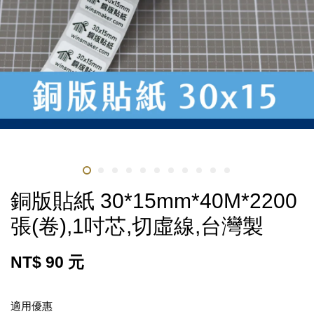
銅版貼紙 30*15mm*40M*2200
張(卷),1吋芯,切虛線,台灣製
NT$ 90 元
適用優惠