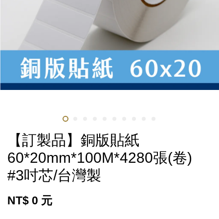
【訂製品】銅版貼紙
60*20mm*100M*4280張(卷)
#3吋芯/台灣製
NT$ 0 元