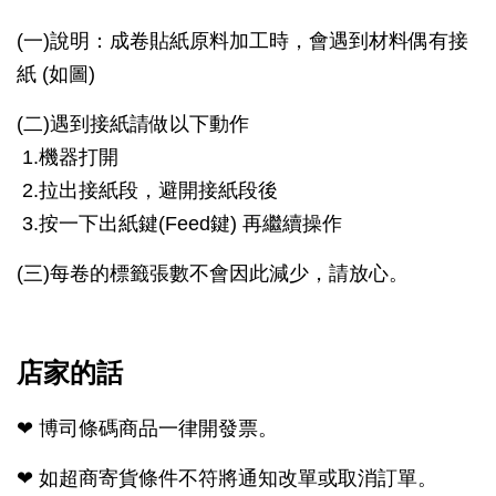
(一)說明：成卷貼紙原料加工時，會遇到材料偶有接
紙 (如圖)
(二)
遇到接紙請做以下動作
1.機器打開
2.拉出接紙段，避開接紙段後
3.按一下出紙鍵(Feed鍵) 再繼續操作
(三)
每卷的標籤張數不會因此減少，請放心。
店家的話
❤ 博司條碼商品一律開發票。
❤ 如超商寄貨條件不符將通知改單或取消訂單。