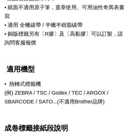
• 紙面不適用原子筆，蓋章使用、可用油性奇異表書
寫
• 適用
全蠟碳帶 / 半蠟半樹脂碳帶
• 銅版標籤另有〔R膠〕及
〔
高黏膠
〕
可以訂製，請
詢問客服報價
適用機型
• 熱轉式標籤機
(例) ZEBRA / TSC / Godex / TEC / ARGOX /
SBARCODE / SATO...(不適用Brother品牌)
成卷標籤接紙段說明