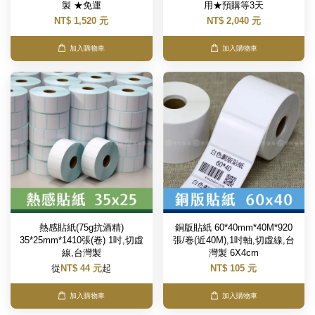
製 ★免運
用★預購等3天
NT$ 1,520 元
NT$ 2,040 元
加入購物車
加入購物車
熱感貼紙(75g抗酒精)
銅版貼紙 60*40mm*40M*920
35*25mm*1410張(卷) 1吋,切虛
張/卷(近40M),1吋軸,切虛線,台
線,台灣製
灣製 6X4cm
從
NT$ 44 元
起
NT$ 105 元
加入購物車
加入購物車