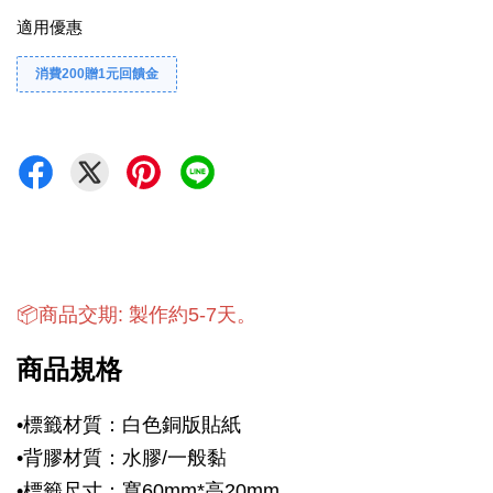
適用優惠
消費200贈1元回饋金
📦商品交期: 製作約5-7天。
商品規格
•
標籤材質：白色銅版貼紙
•
背膠材質：
水膠/一般黏
•
標籤尺寸：寬60mm*
高20mm