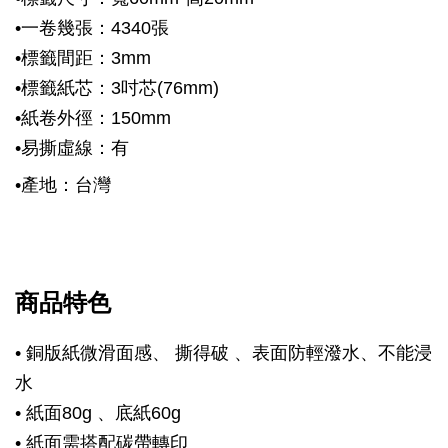
•
一卷幾張：4340張
•
標籤間距：3mm
•
標籤紙芯：3
吋芯(7
6mm)
•
紙卷外徑：150mm
•
易撕虛線：有
•
產地
：台灣
商品特色
• 銅版紙微滑面感
、
撕得破 、表面防輕潑水、不能浸
水
• 紙面80g
、
底紙60g
• 紙面需搭配碳帶轉印