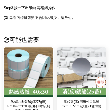
Step3.按一下出紙鍵 再繼續操作
(3) 每卷的標籤張數不會因此減少，請放心。
您可能也需要
熱感貼紙(分70g薄/75g厚)
消銀龍(薄) 圓形封口貼紙
40*30mm*1200張(卷) 1吋芯,切
2cm~3.5cm (少量) #台灣製