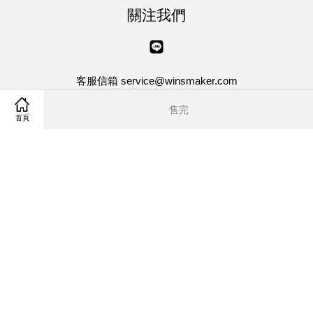
關注我們
Line
客服信箱 service@winsmaker.com
客服專線 04-8750013 傳真 04-8750023
售完
星期一 ~ 星期五 | AM10:00~PM5:00
首頁
Visa
Master
客戶服務條款
|
隱私權政策
|
退貨說明