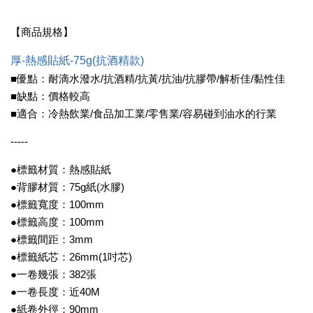
【商品規格】
厚-熱感貼紙-75g(抗酒精款)
■優點：耐滴水潑水/抗酒精/抗黃/抗油/抗膠帶/解析佳/黏性佳
■缺點：價格較高
■適合：冷熱飲業/食品加工業/零售業/容易碰到油水的行業
-----
●標籤材質：熱感貼紙
●背膠材質：75g紙(水膠)
●標籤寬度：100mm
●標籤高度：100mm
●標籤間距：3mm
●標籤紙芯：26mm(1吋芯)
●一卷幾張：382張
●一卷長度：近40M
●紙卷外徑：90mm