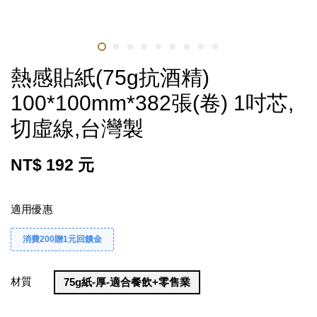
熱感貼紙(75g抗酒精)
100*100mm*382張(卷) 1吋芯,
切虛線,台灣製
NT$ 192 元
適用優惠
消費200贈1元回饋金
材質
75g紙-厚-適合餐飲+零售業