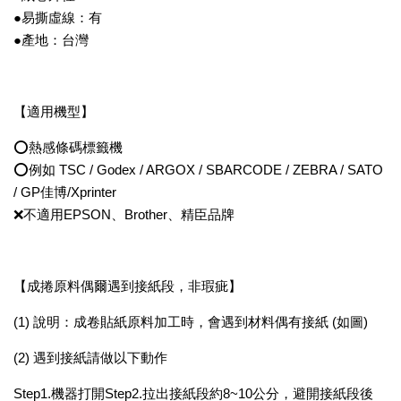
●易撕虛線：有
●產地：台灣
【適用機型】
⭕熱感條碼標籤機
⭕例如 TSC / Godex / ARGOX / SBARCODE / ZEBRA / SATO
/ GP佳博/Xprinter
❌不適用EPSON、Brother、精臣品牌
【成捲原料偶爾遇到接紙段，非瑕疵】
(1) 說明：成卷貼紙原料加工時，會遇到材料偶有接紙 (如圖)
(2) 遇到接紙請做以下動作
Step1.機器打開Step2.拉出接紙段約8~10公分，避開接紙段後