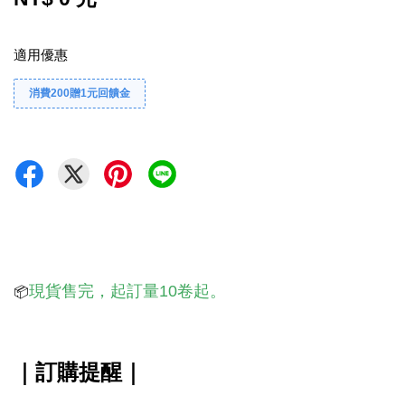
適用優惠
消費200贈1元回饋金
現貨售完，起訂量10卷起️。
📦
｜
訂購提醒
｜