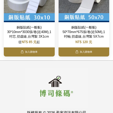
銅版貼紙(一般黏)
銅版貼紙(一般黏)
30*10mm*3030張/卷(近40M),1
50*70mm*675張/卷(近50M),1
吋芯,切虛線,台灣製 3X1cm
吋軸,切虛線,台灣製 5X7cm
從
NT$ 85 元
起
NT$ 120 元
加入購物車
加入購物車
版權所有 © 2026 盈家資訊有限公司