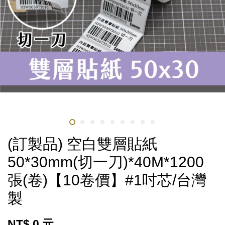
(訂製品) 空白雙層貼紙
50*30mm(切一刀)*40M*1200
張(卷)【10卷價】#1吋芯/台灣
製
NT$ 0 元