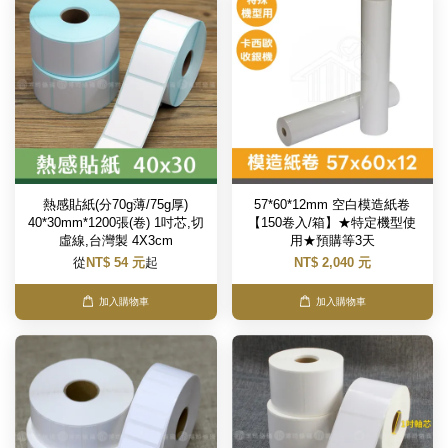
熱感貼紙(分70g薄/75g厚)
57*60*12mm 空白模造紙卷
40*30mm*1200張(卷) 1吋芯,切
【150卷入/箱】★特定機型使
虛線,台灣製 4X3cm
用★預購等3天
從
NT$ 54 元
起
NT$ 2,040 元
加入購物車
加入購物車