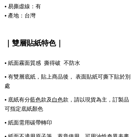
• 易撕虛線：有
• 產地：台灣
｜
雙層貼紙特色
｜
• 紙面霧面質感 撕得破 不防水
• 有雙層底紙，貼上商品後， 表面貼紙可撕下貼於別
處
• 底紙有分
藍色
款及
白色
款，請以現貨為主，訂製品
可指定底紙顏色
• 紙面需用碳帶轉印
• 紙面不適用原子筆，蓋章使用、可用油性奇異表書