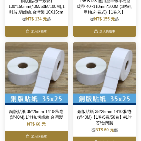
銅版貼紙(一般黏)
ITW B128 通用型半蠟半樹脂
100*150mm(40M/50M/100M),1
碳帶 40~110mm*300M (1吋軸,
吋芯,切虛線,台灣製 10X15cm
單軸,外卷式)【1卷入】
從
NT$ 134 元
起
從
NT$ 155 元
起
加入購物車
加入購物車
銅版貼紙 35*25mm 1410張/卷
銅版貼紙 35*25mm 1410張/卷
(近40M),1吋軸,切虛線,台灣製
(近40M)【1卷/5卷/50卷】#1吋
芯/台灣製
NT$ 60 元
從
NT$ 60 元
起
加入購物車