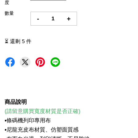
度
數量
-
+
⏳ 還剩 5 件
商品說明
(請留意購買寬度材質是否正確)
▪
條碼機列印專用布
▪尼龍充皮布材質、仿塑面質感