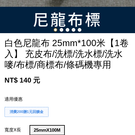
白色尼龍布 25mm*100米【1卷
入】 充皮布/洗標/洗水標/洗水
嘜/布標/商標布/條碼機專用
NT$ 140 元
適用優惠
消費200贈1元回饋金
寬度X長
25mmX100M