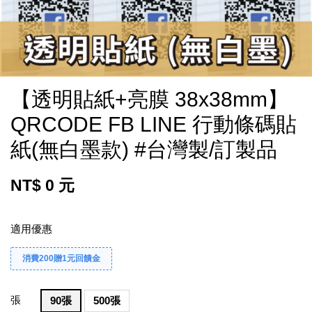
【透明貼紙+亮膜 38x38mm】
QRCODE FB LINE 行動條碼貼
紙(無白墨款) #台灣製/訂製品
NT$ 0 元
適用優惠
消費200贈1元回饋金
張
90張
500張