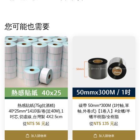
您可能也需要
熱感貼紙(75g抗酒精)
碳帶 50mm*300M (1吋軸,單
40*25mm*1410張/卷(近40M),1
軸,外卷式)【1卷入】#全蠟/半
吋芯,切虛線,台灣製 4X2.5cm
蠟半樹脂/全樹脂
從
NT$ 56 元
起
從
NT$ 135 元
起
加入購物車
加入購物車