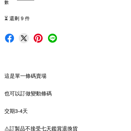
數
⏳ 還剩 9 件
這是單一條碼賣場
也可以訂做變動條碼
交期3-4天
⚠️訂製品不接受七天鑑賞退換貨