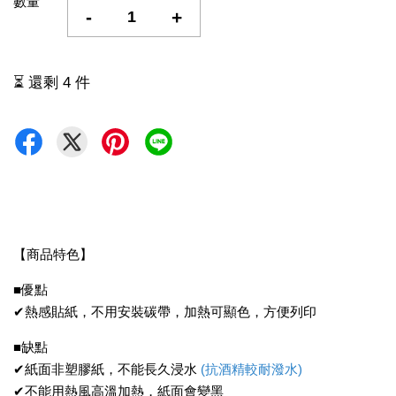
數量
-
+
⏳ 還剩 4 件
【商品特色】
■優點
✔熱感貼紙，不用安裝碳帶，加熱可顯色，方便列印
■缺點
✔紙面非塑膠紙，不能長久浸水
(抗酒精較耐潑水)
✔不能用熱風高溫加熱，紙面會變黑