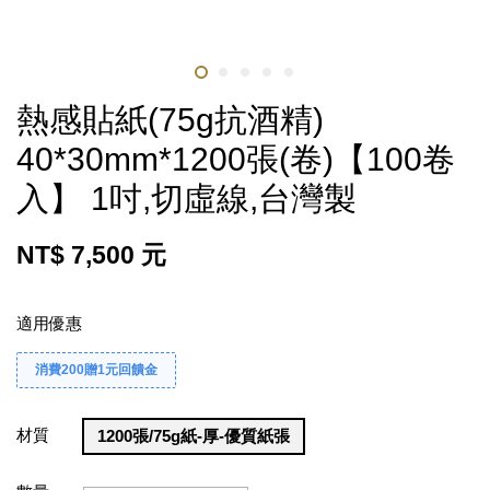
熱感貼紙(75g抗酒精)
40*30mm*1200張(卷)【100卷
入】 1吋,切虛線,台灣製
NT$ 7,500 元
適用優惠
消費200贈1元回饋金
材質
1200張/75g紙-厚-優質紙張