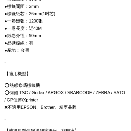
●標籤間距：3mm
●標籤紙芯：26mm(1吋芯)
●一卷幾張：1200張
●一卷長度：近40M
●紙卷外徑：90mm
●易撕虛線：有
●產地：台灣
-
【適用機型】
⭕熱感條碼標籤機
⭕例如 TSC / Godex / ARGOX / SBARCODE / ZEBRA / SATO
/ GP佳博/Xprinter
❌不適用EPSON、Brother、精臣品牌
-
【成捲原料偶爾遇到接紙段，非瑕疵】