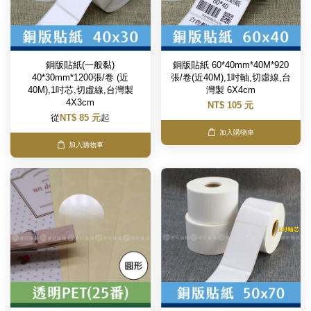
銅版貼紙(一般黏)
銅版貼紙 60*40mm*40M*920
40*30mm*1200張/卷 (近
張/卷(近40M),1吋軸,切虛線,台
40M),1吋芯,切虛線,台灣製
灣製 6X4cm
4X3cm
NT$ 105 元
從
NT$ 85 元
起
加入購物車
加入購物車