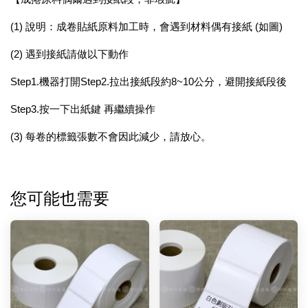
(1) 說明：成卷貼紙原料加工時，會遇到材料偶有接紙 (如圖)
(2) 遇到接紙請做以下動作
Step1.機器打開Step2.拉出接紙段約8~10公分，避開接紙段後
Step3.按一下出紙鍵 再繼續操作
(3) 每卷的標籤張數不會因此減少，請放心。
您可能也需要