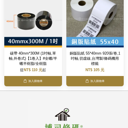
碳帶 40mm*300M (1吋軸,單
銅版貼紙 55*40mm 920張/卷,1
軸,外卷式)【1卷入】#全蠟/半
吋軸,切虛線,台灣製/條碼機用
蠟半樹脂/全樹脂
標籤
從
NT$ 110 元
起
NT$ 105 元
加入購物車
加入購物車