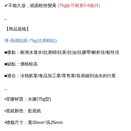
✔不能久放，紙面較快變黃
(75g款可耐黃5-6個月)
_
【商品規格】
厚-熱感貼紙-75g(抗酒精款)
■優點：耐滴水潑水/抗酒精/抗黃/抗油/抗膠帶/解析佳/黏性佳
■缺點：價格較高
■適合：冷熱飲業/食品加工業/零售業/容易碰到油水的行業
_
•背膠材質：水膠(75g型)
•底紙顏色：藍底紙
•標籤尺寸：寬35mm*高25mm