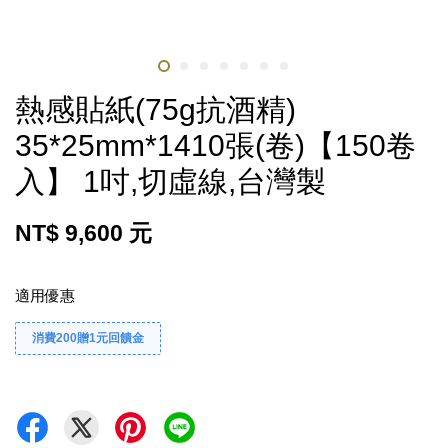
熱感貼紙(75g抗酒精)
35*25mm*1410張(卷)【150卷
入】 1吋,切虛線,台灣製
NT$ 9,600 元
適用優惠
消費200贈1元回饋金