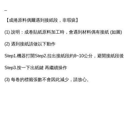
_
【成捲原料偶爾遇到接紙段，非瑕疵】
(1) 說明：成卷貼紙原料加工時，會遇到材料偶有接紙 (如圖)
(2) 遇到接紙請做以下動作
Step1.機器打開Step2.拉出接紙段約8~10公分，避開接紙段後
Step3.按一下出紙鍵 再繼續操作
(3) 每卷的標籤張數不會因此減少，請放心。