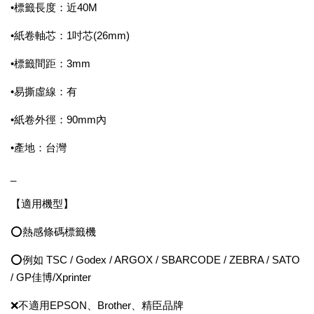
•標籤長度：近40M
•紙卷軸芯：1吋芯(26mm)
•標籤間距：3mm
•易撕虛線：有
•紙卷外徑：90mm內
•產地：台灣
_
【適用機型】
⭕熱感條碼標籤機
⭕例如 TSC / Godex / ARGOX / SBARCODE / ZEBRA / SATO
/ GP佳博/Xprinter
❌不適用EPSON、Brother、精臣品牌