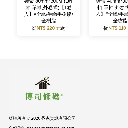
碳帶 80mm*300M (1吋
碳帶 40mm*30
軸,單軸,外卷式)【1卷
軸,單軸,外卷
入】#全蠟/半蠟半樹脂/
入】#全蠟/半
全樹脂
全樹脂
從
NT$ 220 元
起
從
NT$ 110
版權所有 © 2026 盈家資訊有限公司