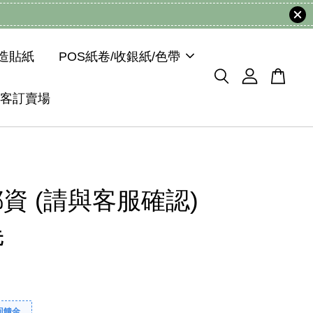
模造貼紙
POS紙卷/收銀紙/色帶
客訂賣場
資 (請與客服確認)
元
回饋金