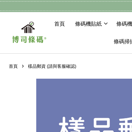
首頁
條碼機貼紙
條碼
條碼掃
›
首頁
樣品郵資 (請與客服確認)