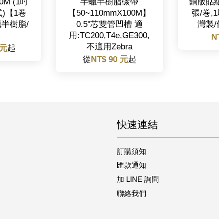
0M (1吋
半蠟半樹脂碳帶
銅版貼紙 
式)【1卷
【50~110mmX100M】
張/卷,
蠟半樹脂/
0.5"芯雙管凹槽 適
灣製
用:TC200,T4e,GE300,
N
不適用Zebra
 元
起
從
NT$ 90 元
起
快速連結
訂購須知
匯款通知
加 LINE 詢問
聯絡我們