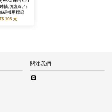
55*40mm 920
1吋軸,切虛線,台
/條碼機用標籤
T$ 105 元
關注我們
Line