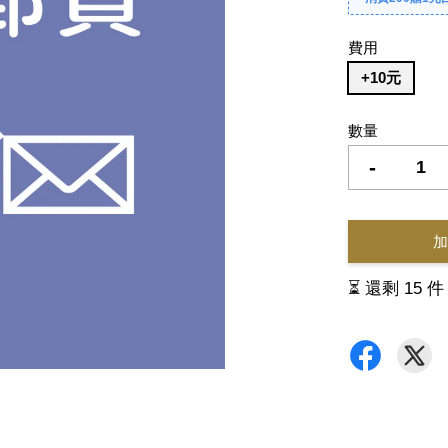
費用
+10元
數量
-
加
⏳ 還剩 15 件