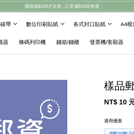
購物滿$100才出貨 , 訂單滿$1500免運
機碳帶
數位印刷貼紙
各式封口貼紙
A4
描器
條碼列印機
錢箱/錢櫃
發票機/客顯器
樣品郵
NT$ 10 
適用優惠
消費200贈1元