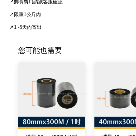
📌郵資費用請跟客服確認
📌限重1公斤內
📌1~5天內寄出
您可能也需要