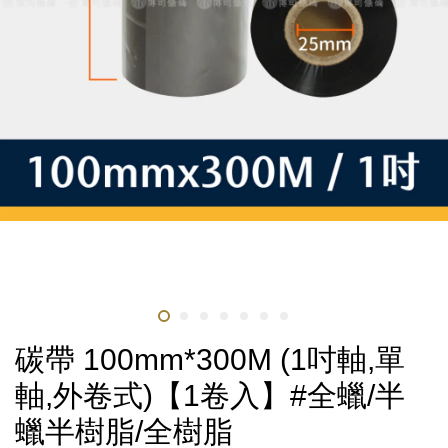
碳帶 100mm*300M (1吋軸,單
軸,外卷式)【1卷入】#全蠟/半
蠟半樹脂/全樹脂