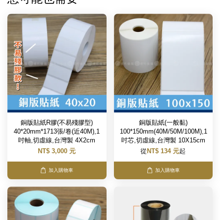
銅版貼紙R膠(不易殘膠型)
銅版貼紙(一般黏)
40*20mm*1713張/卷(近40M),1
100*150mm(40M/50M/100M),1
吋軸,切虛線,台灣製 4X2cm
吋芯,切虛線,台灣製 10X15cm
NT$ 3,000 元
從
NT$ 134 元
起
加入購物車
加入購物車