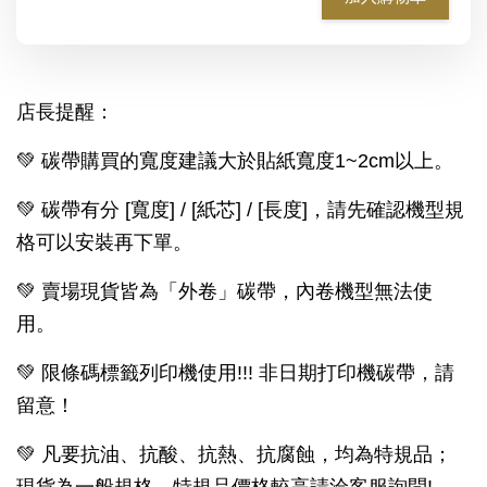
店長提醒：
💚
碳帶購買的寬度建議大於貼紙寬度1~2cm以上。
💚
碳帶有分 [寬度] / [紙芯] / [長度]，請先確認機型規
格可以安裝再下單
。
💚
賣場現貨皆為「外卷」碳帶，內卷機型無法使
用。
💚
限條碼標籤列印機使用!!! 非日期打印機碳帶，請
留意！
💚 凡要抗油、抗酸、抗熱、抗腐蝕，均為特規品；