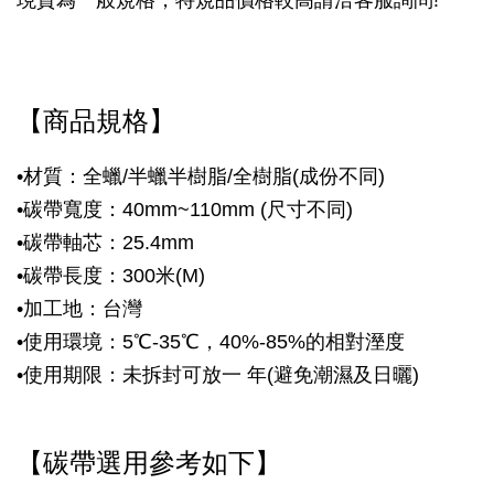
現貨為一般規格，特規品價格較高請洽客服詢問!
【商品規格】
•材質：全蠟/半蠟半樹脂/全樹脂(成份不同)
•碳帶寬度：40mm~110mm
(尺寸不同)
•碳帶軸芯
：25.4mm
•碳帶長度：300米(M)
•加工地：台灣
•使用環境：5℃-35℃，40%-85%的相對溼度
•使用期限：未拆封可放一 年(避免潮濕及日曬)
【
碳帶選用參考如下
】