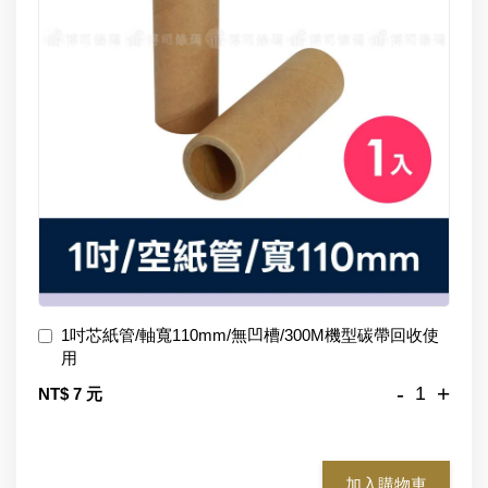
1吋芯紙管/軸寬110mm/無凹槽/300M機型碳帶回收使
用
-
+
NT$ 7 元
加入購物車