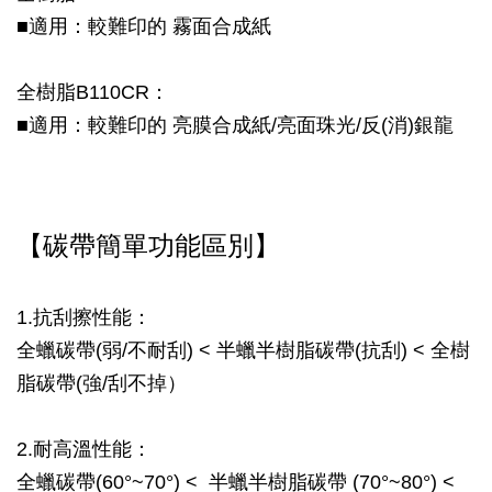
■適用：較難印的 霧面合成紙
全樹脂B110CR：
■適用：較難印的 亮膜合成紙/亮面珠光/反(消)銀龍
【碳帶簡單功能區別】
1.抗刮擦性能：
全蠟碳帶(弱/不耐刮) < 半蠟半樹脂碳帶(抗刮) < 全樹
脂碳帶(強/刮不掉）
2.耐高溫性能：
全蠟碳帶(60°~70°) < 半蠟半樹脂碳帶 (70°~80°) <