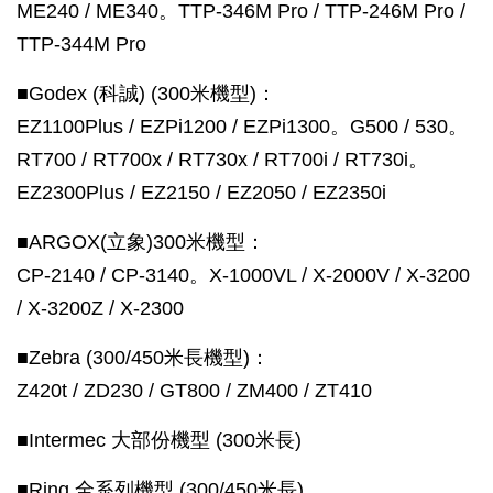
ME240 / ME340。TTP-346M Pro / TTP-246M Pro /
TTP-344M Pro
■Godex (科誠)
(300米機型)：
EZ1100Plus / EZPi1200 / EZPi1300。G500 / 530。
RT700 / RT700x / RT730x / RT700i / RT730i。
EZ2300Plus / EZ2150 / EZ2050 / EZ2350i
■ARGOX(立象)300米機型：
CP-2140 / CP-3140。X-1000VL / X-2000V / X-3200
/ X-3200Z / X-2300
■Zebra (300/450米長機型)：
Z420t / ZD230 / GT800 / ZM400 / ZT410
■Intermec 大部份機型 (300米長)
■Ring 全系列機型 (300/450米長)