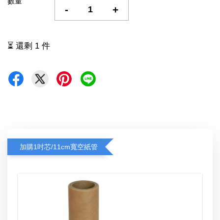
數量
-
+
⏳ 還剩 1 件
加購1吋芯/11cm寬空紙管