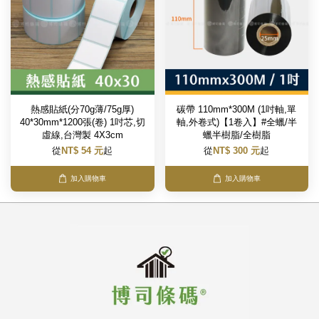
熱感貼紙(分70g薄/75g厚)
碳帶 110mm*300M (1吋軸,單
40*30mm*1200張(卷) 1吋芯,切
軸,外卷式)【1卷入】#全蠟/半
虛線,台灣製 4X3cm
蠟半樹脂/全樹脂
從
NT$ 54 元
起
從
NT$ 300 元
起
加入購物車
加入購物車