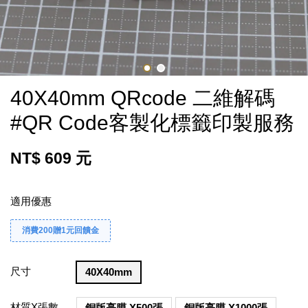
40X40mm QRcode 二維解碼
#QR Code客製化標籤印製服務
NT$ 609 元
適用優惠
消費200贈1元回饋金
尺寸
40X40mm
材質X張數
銅版亮膜 X500張
銅版亮膜 X1000張