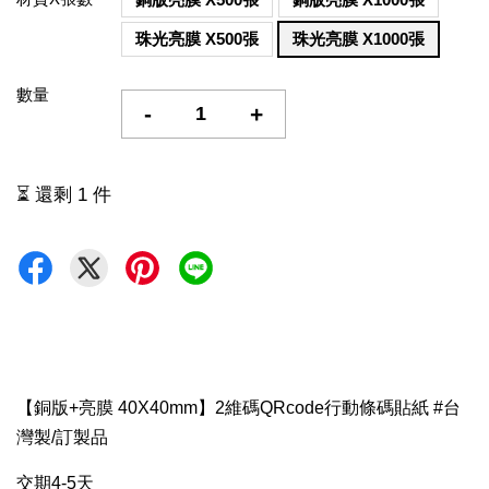
珠光亮膜 X500張
珠光亮膜 X1000張
數量
-
+
⏳ 還剩 1 件
【銅版+亮膜 40X40mm】2維碼QRcode行動條碼貼紙 #台
灣製/訂製品
交期4-5天