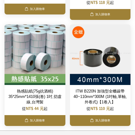
從
NT$ 118 元
起
加入購物車
加入購物車
熱感貼紙(75g抗酒精)
ITW B220N 加強型全蠟碳帶
35*25mm*1410張(卷) 1吋,切虛
40~110mm*300M (1吋軸,單軸,
線,台灣製
外卷式)【1卷入】
從
NT$ 44 元
起
從
NT$ 110 元
起
加入購物車
加入購物車