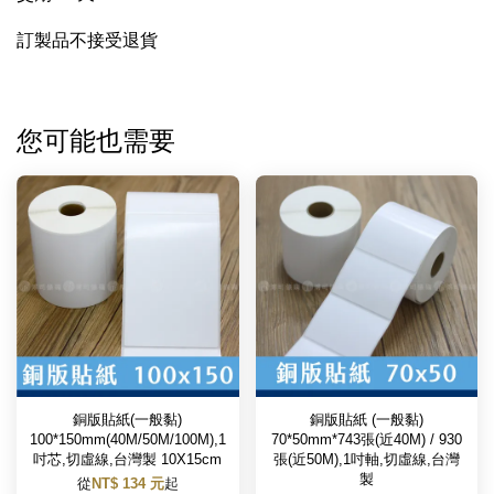
訂製品不接受退貨
您可能也需要
銅版貼紙(一般黏)
銅版貼紙 (一般黏)
100*150mm(40M/50M/100M),1
70*50mm*743張(近40M) / 930
吋芯,切虛線,台灣製 10X15cm
張(近50M),1吋軸,切虛線,台灣
製
從
NT$ 134 元
起