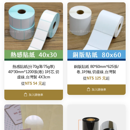
熱感貼紙(分70g薄/75g厚)
銅版貼紙 80*60mm*625張/
40*30mm*1200張(卷) 1吋芯,切
卷,1吋軸,切虛線,台灣製
虛線,台灣製 4X3cm
從
NT$ 125 元
起
從
NT$ 54 元
起
加入購物車
加入購物車