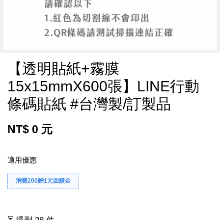
【透明貼紙+霧膜
15x15mmX600張】LINE行動
條碼貼紙 #台灣製/訂製品
NT$ 0 元
適用優惠
消費200贈1元回饋金