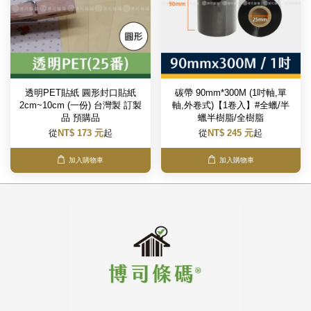
透明PET貼紙 圓形封口貼紙
碳帶 90mm*300M (1吋軸,單
2cm~10cm (一份) 台灣製 訂製
軸,外卷式)【1卷入】#全蠟/半
品 預購品
蠟半樹脂/全樹脂
從
NT$ 173 元
起
從
NT$ 245 元
起
加入購物車
加入購物車