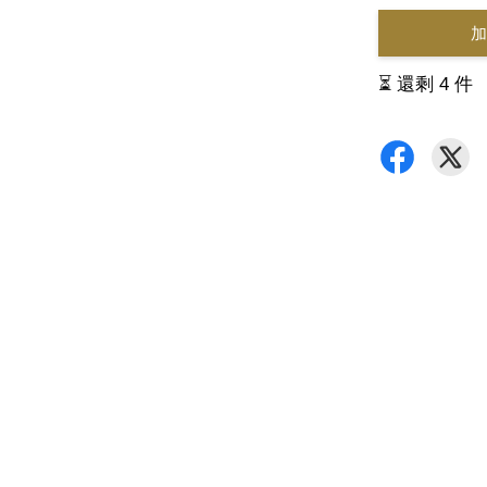
加
⏳ 還剩 4 件