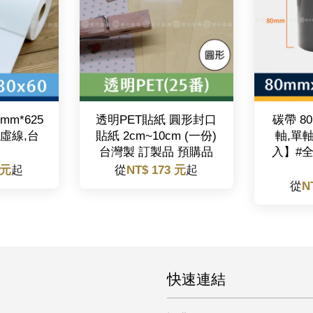
mm*625
透明PET貼紙 圓形封口
碳帶 80
切虛線,台
貼紙 2cm~10cm (一份)
軸,單軸
台灣製 訂製品 預購品
入】#全
 元
起
從
NT$ 173 元
起
從
N
快速連結