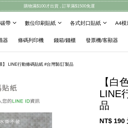
購物滿$100才出貨 , 訂單滿$1500免運
機碳帶
數位印刷貼紙
各式封口貼紙
A4
描器
條碼列印機
錢箱/錢櫃
發票機/客顯器
】 LINE行動條碼貼紙 #台灣製/訂製品
【白色
LIN
品
NT$ 190