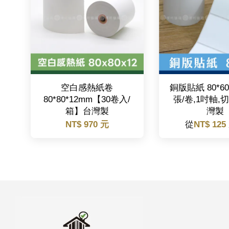
空白感熱紙卷
銅版貼紙 80*60
80*80*12mm【30卷入/
張/卷,1吋軸,
箱】台灣製
灣製
NT$ 970 元
從
NT$ 125