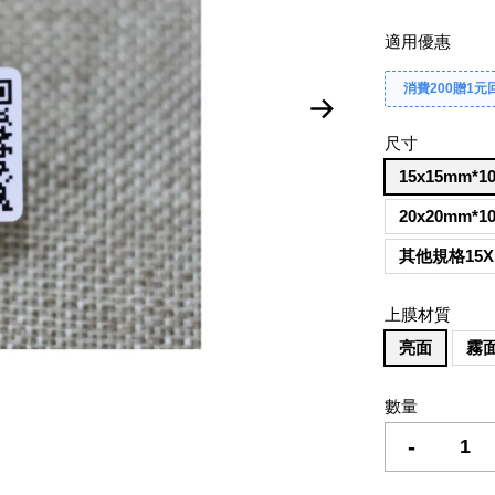
適用優惠
消費200贈1元
尺寸
15x15mm*1
20x20mm*1
其他規格15X
上膜材質
亮面
霧
數量
-