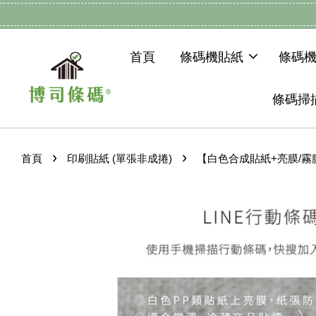
首頁
條碼機貼紙
條碼
條碼掃
›
›
首頁
印刷貼紙 (單張非成捲)
【白色合成貼紙+亮膜/霧膜