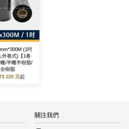
mm*300M (1吋
,外卷式)【1卷
蠟/半蠟半樹脂/
全樹脂
T$ 220 元
起
關注我們