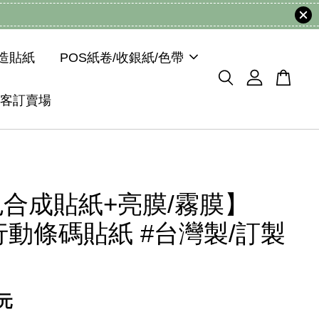
模造貼紙
POS紙卷/收銀紙/色帶
客訂賣場
合成貼紙+亮膜/霧膜】
E行動條碼貼紙 #台灣製/訂製
 元