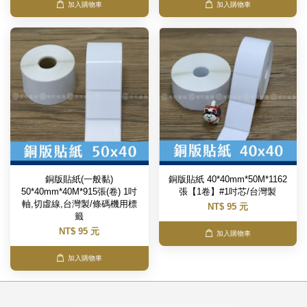
加入購物車
加入購物車
銅版貼紙(一般黏)
銅版貼紙 40*40mm*50M*1162
50*40mm*40M*915張(卷) 1吋
張【1卷】#1吋芯/台灣製
軸,切虛線,台灣製/條碼機用標
NT$ 95 元
籤
NT$ 95 元
加入購物車
加入購物車