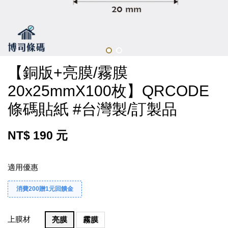
【銅版+亮膜/霧膜
20x25mmX100枚】QRCODE
條碼貼紙 #台灣製/訂製品
NT$ 190 元
適用優惠
消費200贈1元回饋金
上膜材
亮膜
霧膜