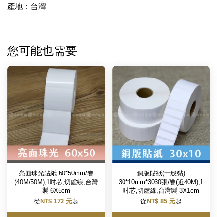
產地：台灣
您可能也需要
亮面珠光貼紙 60*50mm/卷
銅版貼紙(一般黏)
(40M/50M),1吋芯,切虛線,台灣
30*10mm*3030張/卷(近40M),1
製 6X5cm
吋芯,切虛線,台灣製 3X1cm
從
NT$ 172 元
起
從
NT$ 85 元
起