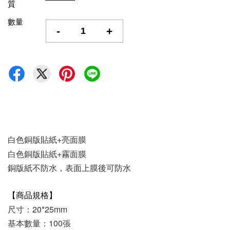
質
數量
-
+
白色銅版
貼紙+亮面膜
白色銅版
貼紙+霧面膜
銅版紙不防水，表面上膜後可防水
【商品規格】
尺寸：20*25mm
