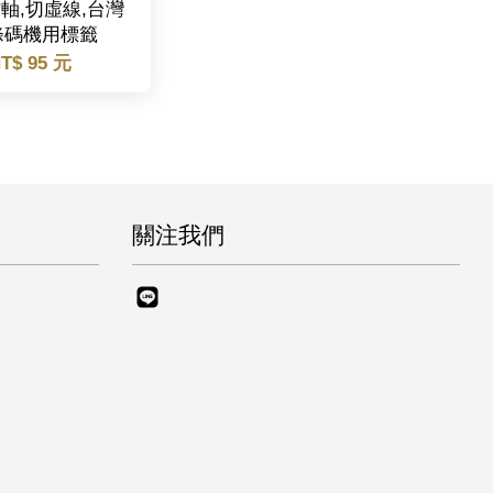
1吋軸,切虛線,台灣
條碼機用標籤
T$ 95 元
關注我們
Line