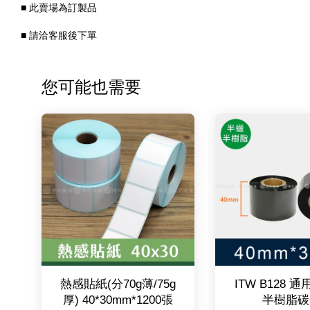
■
此賣場為訂製品
■
請洽客服後下單
您可能也需要
熱感貼紙(分70g薄/75g
ITW B128 
厚) 40*30mm*1200張
半樹脂碳