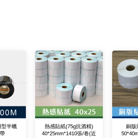
通用型半蠟
熱感貼紙(75g抗酒精)
銅版
帶
40*25mm*1410張/卷(近
50*40