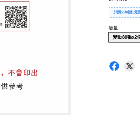
消費200贈1元
數量
變動80張x2