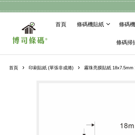
首頁
條碼機貼紙
條碼
條碼掃
›
›
首頁
印刷貼紙 (單張非成捲)
霧珠亮膜貼紙 18x7.5