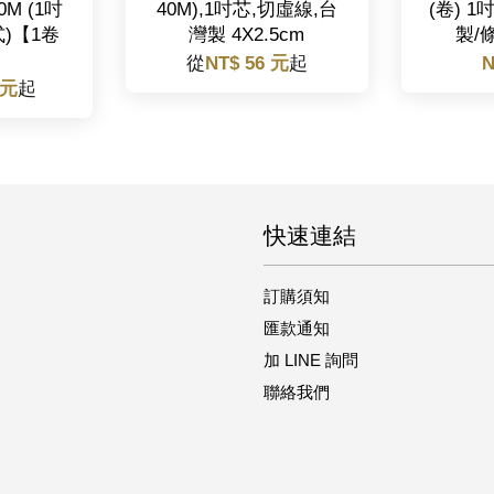
0M (1吋
40M),1吋芯,切虛線,台
(卷) 
式)【1卷
灣製 4X2.5cm
製/
從
NT$ 56 元
起
N
 元
起
快速連結
訂購須知
匯款通知
加 LINE 詢問
聯絡我們