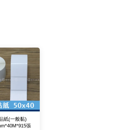
貼紙(一般黏)
mm*40M*915張