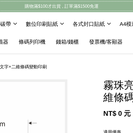
購物滿$100才出貨 , 訂單滿$1500免運
機碳帶
數位印刷貼紙
各式封口貼紙
A4
描器
條碼列印機
錢箱/錢櫃
發票機/客顯器
mm 文字+二維條碼變動印刷
霧珠亮
維條
NT$ 0 元
適用優惠