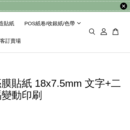
模造貼紙
POS紙卷/收銀紙/色帶
客訂賣場
膜貼紙 18x7.5mm 文字+二
碼變動印刷