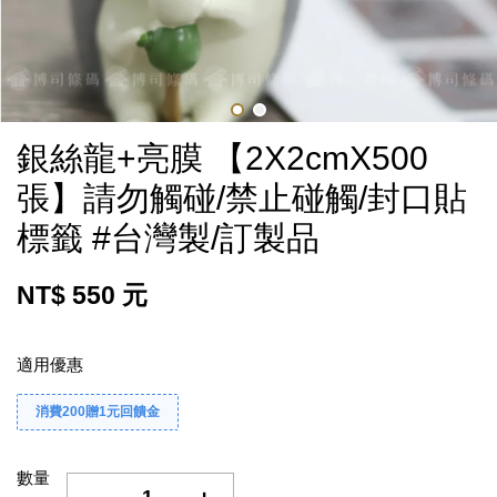
銀絲龍+亮膜 【2X2cmX500
張】請勿觸碰/禁止碰觸/封口貼
標籤 #台灣製/訂製品
NT$ 550 元
適用優惠
消費200贈1元回饋金
數量