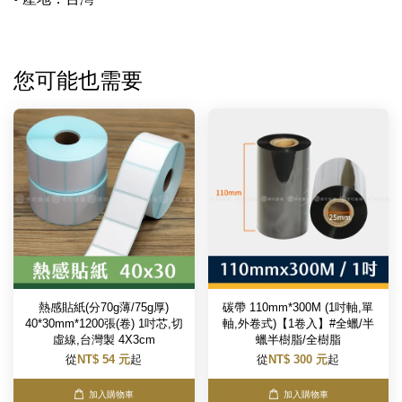
您可能也需要
熱感貼紙(分70g薄/75g厚)
碳帶 110mm*300M (1吋軸,單
40*30mm*1200張(卷) 1吋芯,切
軸,外卷式)【1卷入】#全蠟/半
虛線,台灣製 4X3cm
蠟半樹脂/全樹脂
從
NT$ 54 元
起
從
NT$ 300 元
起
加入購物車
加入購物車