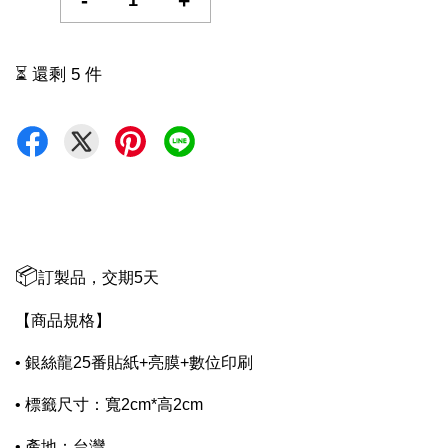
-
+
⏳ 還剩 5 件
📦
訂製品，交期5天
【商品規格】
• 銀絲龍25番貼紙+亮膜+數位印刷
• 標籤尺寸：寬2cm*高2cm
• 產地：台灣