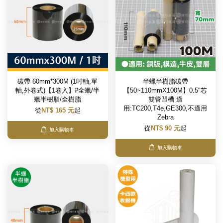
碳帶 60mm*300M (1吋軸,單
半蠟半樹脂碳帶
軸,外卷式)【1卷入】#全蠟/半
【50~110mmX100M】0.5"芯
蠟半樹脂/全樹脂
雙管凹槽 適
用:TC200,T4e,GE300,不適用
從
NT$ 165 元
起
Zebra
從
NT$ 90 元
起
加入購物車
加入購物車