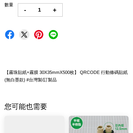
數量
-
+
【霧珠貼紙+霧膜 30X35mmX500枚】 QRCODE 行動條碼貼紙
(無白墨款) #台灣製/訂製品
您可能也需要