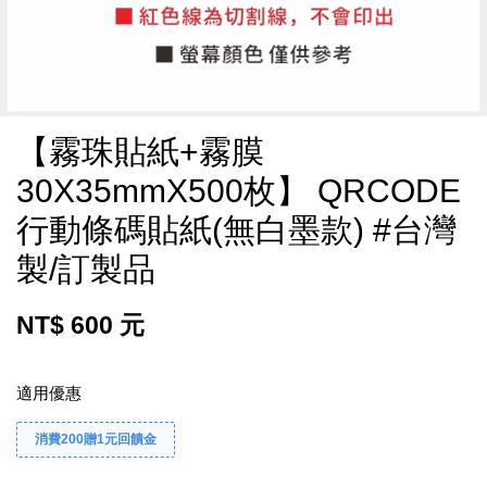
【霧珠貼紙+霧膜
30X35mmX500枚】 QRCODE
行動條碼貼紙(無白墨款) #台灣
製/訂製品
NT$ 600 元
適用優惠
消費200贈1元回饋金