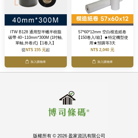
ITW B128 通用型半蠟半樹脂
57*60*12mm 空白模造紙卷
碳帶 40~110mm*300M (1吋軸,
【150卷入/箱】★特定機型使
單軸,外卷式)【1卷入】
用★預購等3天
從
NT$ 155 元
起
NT$ 2,040 元
加入購物車
加入購物車
版權所有 © 2026 盈家資訊有限公司