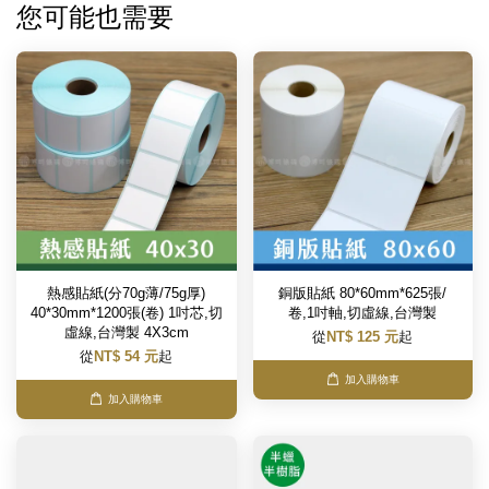
您可能也需要
熱感貼紙(分70g薄/75g厚)
銅版貼紙 80*60mm*625張/
40*30mm*1200張(卷) 1吋芯,切
卷,1吋軸,切虛線,台灣製
虛線,台灣製 4X3cm
從
NT$ 125 元
起
從
NT$ 54 元
起
加入購物車
加入購物車