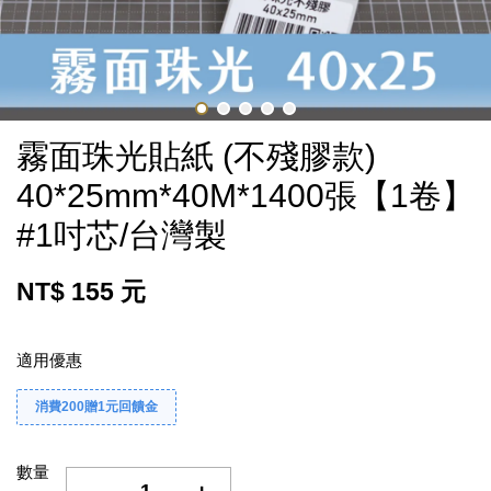
霧面珠光貼紙 (不殘膠款)
40*25mm*40M*1400張【1卷】
#1吋芯/台灣製
NT$ 155 元
適用優惠
消費200贈1元回饋金
數量