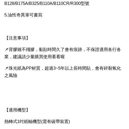
B128/B175A/B325/B110A/B110CR/R300型號
5.油性奇異筆可書寫
【注意事項】
📌背膠雖不殘膠，黏貼時間久了會有痕跡，不保證適用各行各
業，建議請少量購買使用看看喔
📌珠光紙為PP材質，超過3~5年以上長時間貼，會有碎裂氧化
之風險
【適用機型】
熱轉式1吋紙軸機型(需有碳帶裝置)