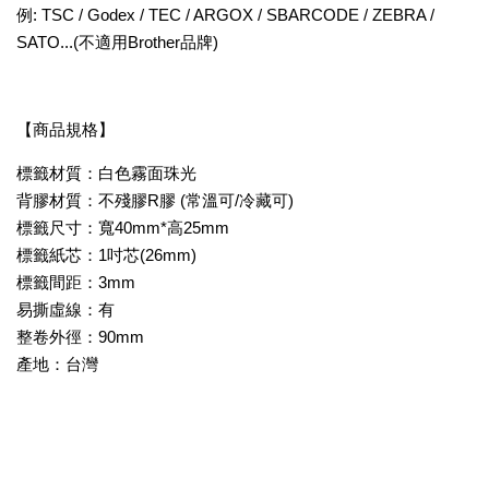
例: TSC / Godex / TEC / ARGOX / SBARCODE / ZEBRA /
SATO...(不適用Brother品牌)
【商品規格】
標籤材質：白色霧面珠光
背膠材質：不殘膠R膠 (常溫可/冷藏可)
標籤尺寸：寬40mm*高25mm
標籤紙芯：1吋芯(26mm)
標籤間距：3mm
易撕虛線：有
整卷外徑：90mm
產地：台灣