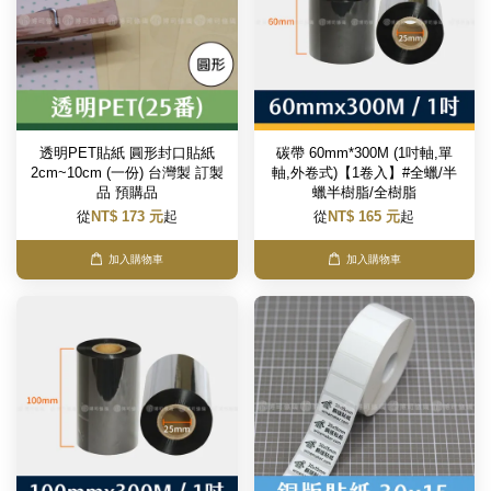
透明PET貼紙 圓形封口貼紙
碳帶 60mm*300M (1吋軸,單
2cm~10cm (一份) 台灣製 訂製
軸,外卷式)【1卷入】#全蠟/半
品 預購品
蠟半樹脂/全樹脂
從
NT$ 173 元
起
從
NT$ 165 元
起
加入購物車
加入購物車