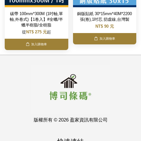
碳帶 100mm*300M (1吋軸,單
銅版貼紙 30*15mm*40M*2200
軸,外卷式)【1卷入】#全蠟/半
張(卷),1吋芯,切虛線,台灣製
蠟半樹脂/全樹脂
NT$ 90 元
從
NT$ 275 元
起
加入購物車
加入購物車
版權所有 © 2026 盈家資訊有限公司