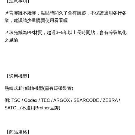
【注意事項】
📌背膠雖不殘膠，黏貼時間久了會有痕跡，不保證適用各行各
業，建議請少量購買使用看看喔
📌珠光紙為PP材質，超過3~5年以上長時間貼，會有碎裂氧化
之風險
【適用機型】
熱轉式1吋紙軸機型(需有碳帶裝置)
例: TSC / Godex / TEC / ARGOX / SBARCODE / ZEBRA /
SATO...(不適用Brother品牌)
【商品規格】