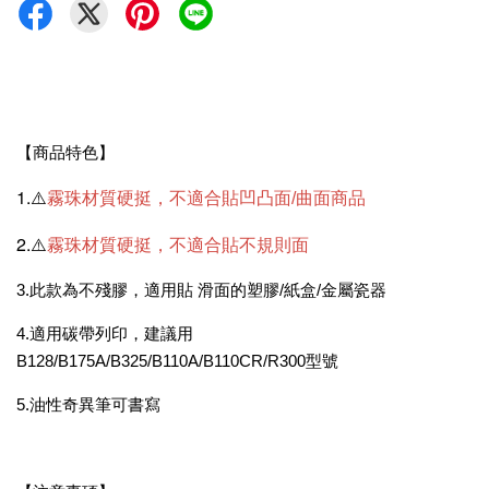
【商品特色】
1.⚠️
霧珠材質硬挺，不適合貼凹凸面/曲面商品
2.⚠️
霧珠材質硬挺，不適合貼不規則面
3.此款為不殘膠，適用貼 滑面的塑膠/紙盒/金屬瓷器
4.適用碳帶列印，建議用
B128/B175A/B325/B110A/B110CR/R300型號
5.油性奇異筆可書寫