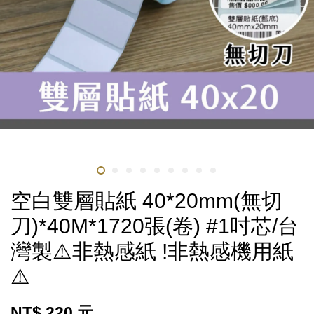
空白雙層貼紙 40*20mm(無切
刀)*40M*1720張(卷) #1吋芯/台
灣製⚠️非熱感紙 !非熱感機用紙
⚠️
NT$ 220 元