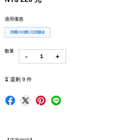
適用優惠
消費200贈1元回饋金
數量
-
+
⏳ 還剩 9 件