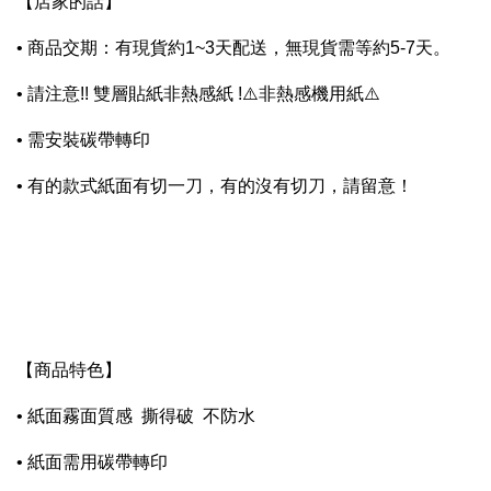
【店家的話】
• 商品交期：有現貨約1~3天配送，無現貨需等約5-7天。
• 請注意!! 雙層貼紙非熱感紙 !⚠️非熱感機用紙⚠️
• 需安裝碳帶轉印
• 有的款式紙面有切一刀，有的沒有切刀，請留意！
【商品特色】
• 紙面霧面質感 撕得破 不防水
• 紙面需用碳帶轉印