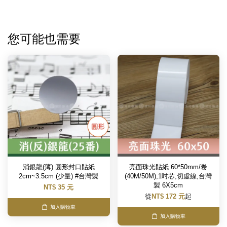
您可能也需要
消銀龍(薄) 圓形封口貼紙
亮面珠光貼紙 60*50mm/卷
2cm~3.5cm (少量) #台灣製
(40M/50M),1吋芯,切虛線,台灣
製 6X5cm
NT$ 35 元
從
NT$ 172 元
起
加入購物車
加入購物車