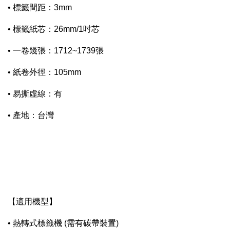
• 標籤間距：3mm
• 標籤紙芯：26mm/1吋芯
• 一卷幾張：1712~1739張
• 紙卷外徑：105mm
• 易撕虛線：有
• 產地：台灣
【適用機型】
• 熱轉式標籤機 (需有碳帶裝置)