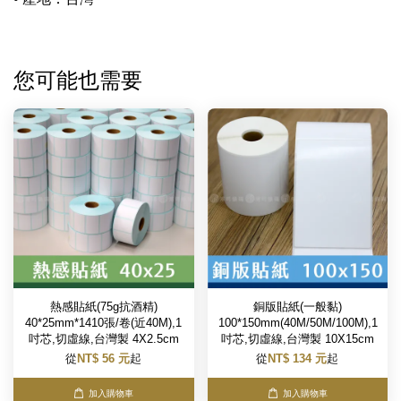
您可能也需要
熱感貼紙(75g抗酒精)
銅版貼紙(一般黏)
40*25mm*1410張/卷(近40M),1
100*150mm(40M/50M/100M),1
吋芯,切虛線,台灣製 4X2.5cm
吋芯,切虛線,台灣製 10X15cm
從
NT$ 56 元
起
從
NT$ 134 元
起
加入購物車
加入購物車