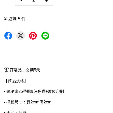
-
+
⏳ 還剩 5 件
📦
訂製品，交期5天
【商品規格】
• 銀絲龍25番貼紙+亮膜+數位印刷
• 標籤尺寸：寬2cm*高2cm
• 產地：台灣