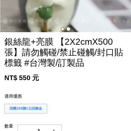
銀絲龍+亮膜 【2X2cmX500
張】請勿觸碰/禁止碰觸/封口貼
標籤 #台灣製/訂製品
NT$ 550 元
適用優惠
消費200贈1元回饋金
數量