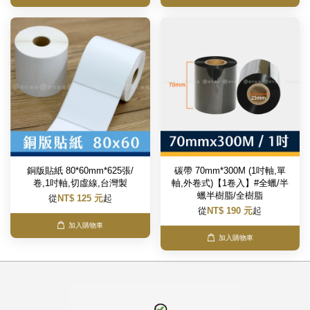
銅版貼紙 80*60mm*625張/
碳帶 70mm*300M (1吋軸,單
卷,1吋軸,切虛線,台灣製
軸,外卷式)【1卷入】#全蠟/半
蠟半樹脂/全樹脂
從
NT$ 125 元
起
從
NT$ 190 元
起
加入購物車
加入購物車