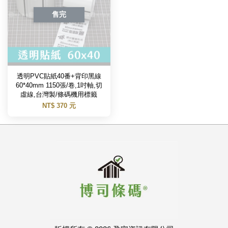
售完
透明PVC貼紙40番+背印黑線
60*40mm 1150張/卷,1吋軸,切
虛線,台灣製/條碼機用標籤
NT$ 370 元