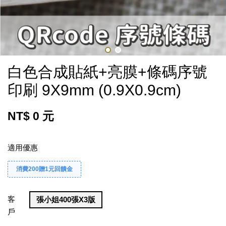
白色合成貼紙+亮膜+條碼序號
印刷 9X9mm (0.9X0.9cm)
NT$ 0 元
適用優惠
消費200贈1元回饋金
客
張小姐400張X3版
戶