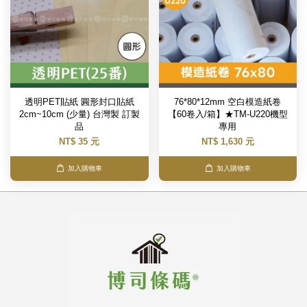
透明PET貼紙 圓形封口貼紙
76*80*12mm 空白模造紙卷
2cm~10cm (少量) 台灣製 訂製
【60卷入/箱】★TM-U220機型
品
專用
NT$ 35 元
NT$ 1,630 元
加入購物車
加入購物車