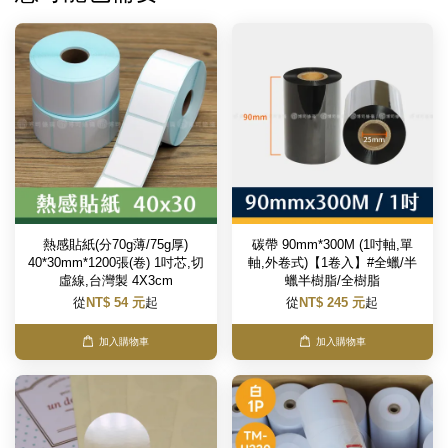
熱感貼紙(分70g薄/75g厚)
碳帶 90mm*300M (1吋軸,單
40*30mm*1200張(卷) 1吋芯,切
軸,外卷式)【1卷入】#全蠟/半
虛線,台灣製 4X3cm
蠟半樹脂/全樹脂
從
NT$ 54 元
起
從
NT$ 245 元
起
加入購物車
加入購物車