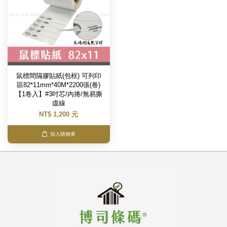
鼠標間隔膠貼紙(包框) 可列印
區82*11mm*40M*2200張(卷)
【1卷入】#3吋芯/內捲/無易撕
虛線
NT$ 1,200 元
加入購物車