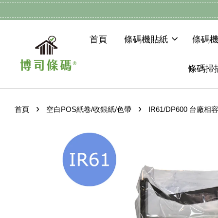
首頁
條碼機貼紙
條碼
條碼掃
›
›
首頁
空白POS紙卷/收銀紙/色帶
IR61/DP600 台