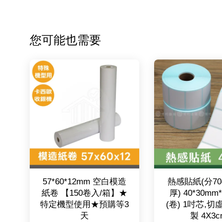
您可能也需要
57*60*12mm 空白模造
熱感貼紙(分70g
紙卷 【150卷入/箱】★
厚) 40*30mm
特定機型使用★預購等3
(卷) 1吋芯,切
天
製 4X3c