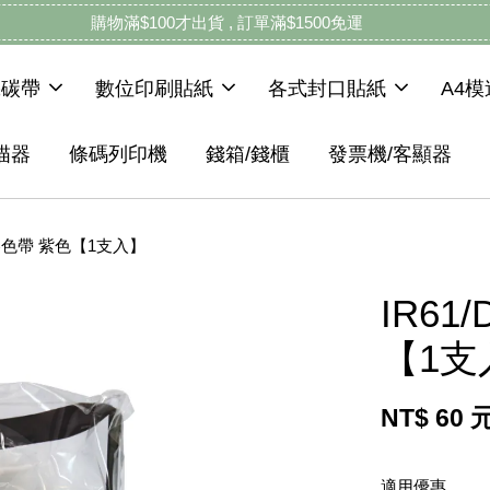
購物滿$100才出貨 , 訂單滿$1500免運
機碳帶
數位印刷貼紙
各式封口貼紙
A4
描器
條碼列印機
錢箱/錢櫃
發票機/客顯器
廠相容色帶 紫色【1支入】
IR61
【1支
NT$ 60 
適用優惠