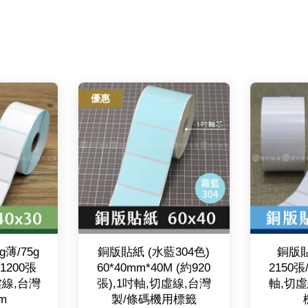
優惠
薄/75g
銅版貼紙 (水藍304色)
銅版貼
*1200張
60*40mm*40M (約920
2150張
虛線,台灣
張),1吋軸,切虛線,台灣
軸,切虛
m
製/條碼機用標籤