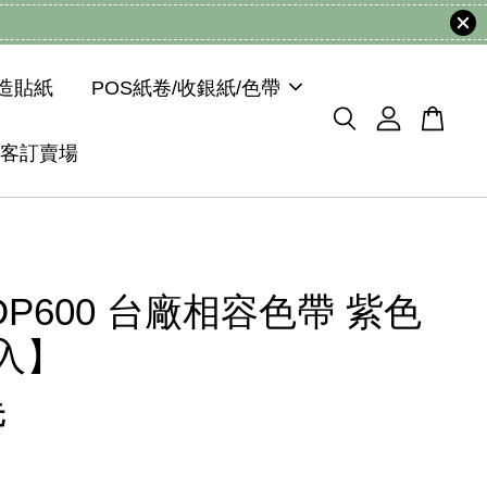
模造貼紙
POS紙卷/收銀紙/色帶
客訂賣場
/DP600 台廠相容色帶 紫色
入】
元