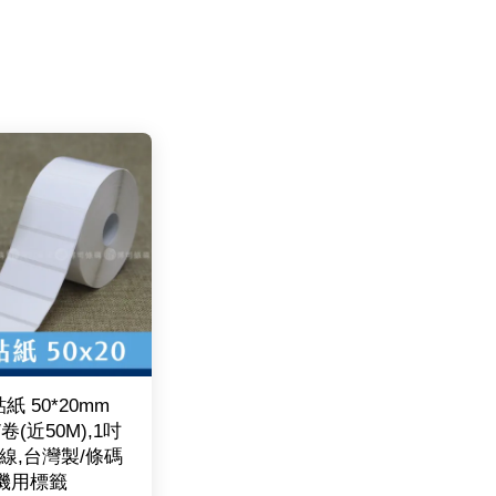
紙 50*20mm
/卷(近50M),1吋
線,台灣製/條碼
機用標籤