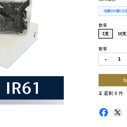
消費200贈1元
數量
1支
10支
數量
-
加
⏳ 還剩 8 件