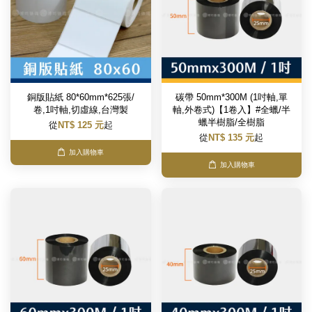
銅版貼紙 80*60mm*625張/
碳帶 50mm*300M (1吋軸,單
卷,1吋軸,切虛線,台灣製
軸,外卷式)【1卷入】#全蠟/半
蠟半樹脂/全樹脂
從
NT$ 125 元
起
從
NT$ 135 元
起
加入購物車
加入購物車