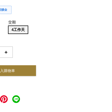
回饋金
交期
4工作天
+
入購物車