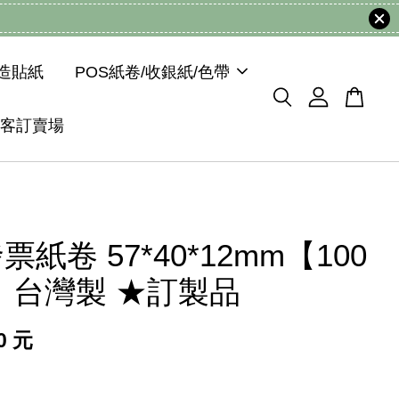
模造貼紙
POS紙卷/收銀紙/色帶
客訂賣場
紙卷 57*40*12mm【100
】台灣製 ★訂製品
50 元