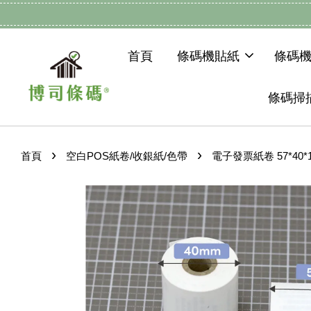
首頁
條碼機貼紙
條碼
條碼掃
›
›
首頁
空白POS紙卷/收銀紙/色帶
電子發票紙卷 57*40