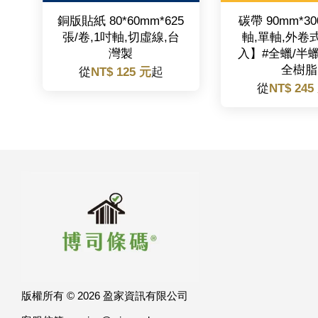
銅版貼紙 80*60mm*625
碳帶 90mm*30
張/卷,1吋軸,切虛線,台
軸,單軸,外卷
灣製
入】#全蠟/半
全樹脂
從
NT$ 125 元
起
從
NT$ 245
版權所有 © 2026 盈家資訊有限公司