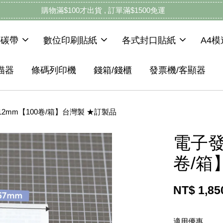
購物滿$100才出貨 , 訂單滿$1500免運
機碳帶
數位印刷貼紙
各式封口貼紙
A4
描器
條碼列印機
錢箱/錢櫃
發票機/客顯器
*12mm【100卷/箱】台灣製 ★訂製品
電子發票
卷/箱
NT$ 1,8
適用優惠