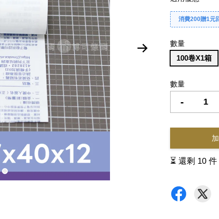
消費200贈1元
數量
100卷X1箱
數量
-
加
⏳ 還剩 10 件