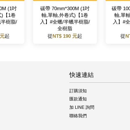
0M (1吋
碳帶 70mm*300M (1吋
碳帶 10
式)【1卷
軸,單軸,外卷式)【1卷
軸,單軸
蠟半樹脂/
入】#全蠟/半蠟半樹脂/
入】#全
全樹脂
 元
起
從
NT$ 190 元
起
從
N
快速連結
訂購須知
匯款通知
加 LINE 詢問
聯絡我們