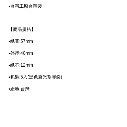
▪台灣工廠台灣製
【商品規格
】
▪紙寬:57mm
▪外徑:40mm
▪紙芯:12mm
▪包裝:5入(黑色避光塑膠袋)
▪產地:台灣