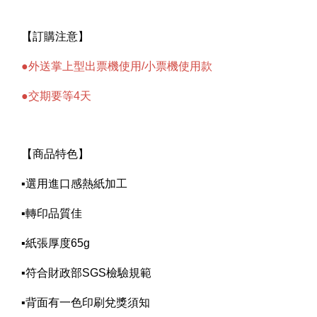
【訂購注意】
●外送掌上型出票機使用/小票機使用款
●交期要等4天
【
商品特色
】
▪選用進口感熱紙加工
▪轉印品質佳
▪紙張厚度65g
▪符合財政部SGS檢驗規範
▪背面有一色印刷兌獎須知