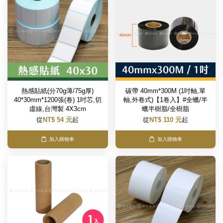
熱感貼紙(分70g薄/75g厚)
碳帶 40mm*300M (1吋軸,單
40*30mm*1200張(卷) 1吋芯,切
軸,外卷式)【1卷入】#全蠟/半
虛線,台灣製 4X3cm
蠟半樹脂/全樹脂
從
NT$ 54 元
起
從
NT$ 110 元
起
加入購物車
加入購物車