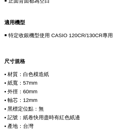
￭ 正面背面都為空白
適用機型
￭ 特定收銀機型使用 CASIO 120CR/130CR專用
尺寸規格
• 材質：白色模造紙
• 紙寬：57mm
• 外徑：60mm
• 軸芯：12mm
• 黑標定位點：無
• 記號：紙卷快用盡時有紅色紙邊
• 產地：台灣