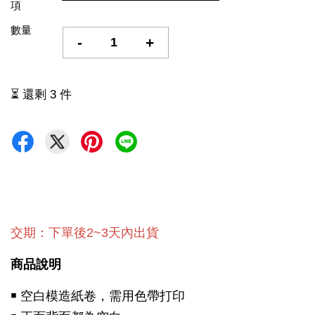
項
數量
-
+
⏳ 還剩 3 件
交期：下單後2~3天內出貨
商品說明
￭ 空白模造紙卷，需用色帶打印