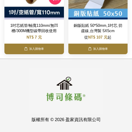
1吋芯紙管/軸寬110mm/無凹
銅版貼紙 50*50mm,1吋芯,切
槽/300M機型碳帶回收使用
虛線,台灣製 5X5cm
NT$ 7 元
從
NT$ 107 元
起
加入購物車
加入購物車
版權所有 © 2026 盈家資訊有限公司