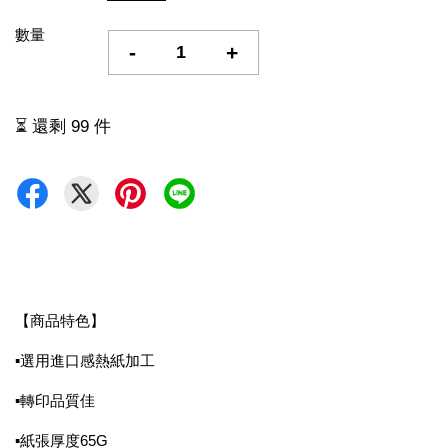
數量
-
+
⏳ 還剩 99 件
【商品特色】
▪選用進口感熱紙加工
▪轉印品質佳
▪紙張厚度65G