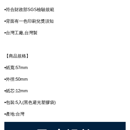
▪符合財政部SGS檢驗規範
▪背面有一色印刷兌獎須知
▪台灣工廠,台灣製
【商品規格】
▪紙寬:57mm
▪外徑:50mm
▪紙芯:12mm
▪包裝:5入(黑色避光塑膠袋)
▪產地:台灣