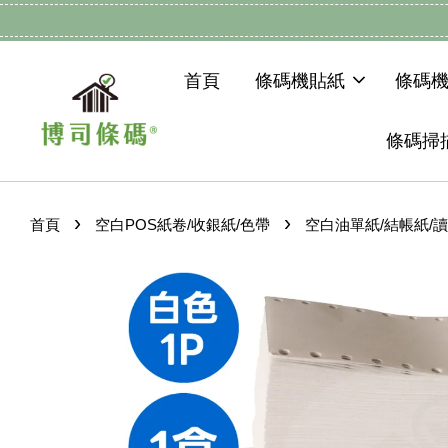
首頁
條碼機貼紙
條碼
條碼掃
›
›
首頁
空白POS紙卷/收銀紙/色帶
空白油單紙/結帳紙/讀帳紙