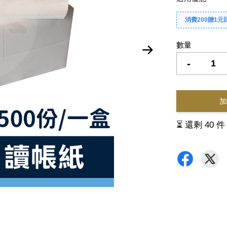
消費200贈1元
數量
-
加
⏳ 還剩 40 件