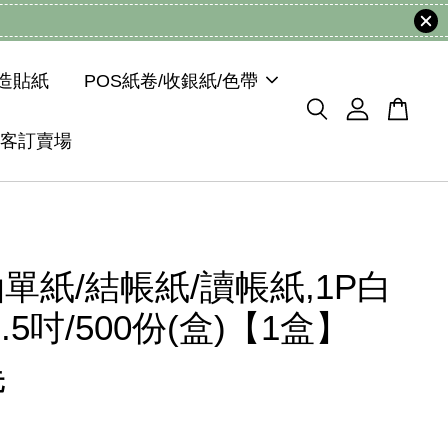
模造貼紙
POS紙卷/收銀紙/色帶
客訂賣場
單紙/結帳紙/讀帳紙,1P白
5.5吋/500份(盒)【1盒】
元