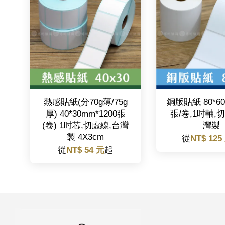
熱感貼紙(分70g薄/75g
銅版貼紙 80*60
厚) 40*30mm*1200張
張/卷,1吋軸,
(卷) 1吋芯,切虛線,台灣
灣製
製 4X3cm
從
NT$ 125
從
NT$ 54 元
起