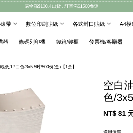
購物滿$100才出貨 , 訂單滿$1500免運
機碳帶
數位印刷貼紙
各式封口貼紙
A4
描器
條碼列印機
錢箱/錢櫃
發票機/客顯器
,1P白色/3x5.5吋/500份(盒)【1盒】
空白油
色/3x
NT$ 81 
適用優惠