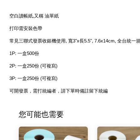
空白讀帳紙,又稱 油單紙
打印需安裝色帶
常見三聯式發票收銀機使用, 寬3"x長5.5", 7.6x14cm, 全台統一
1P: 一盒500份
2P: 一盒250份 (可複寫)
3P: 一盒250份 (可複寫)
可開發票，需打統編者，請下單時備註留下統編
您可能也需要