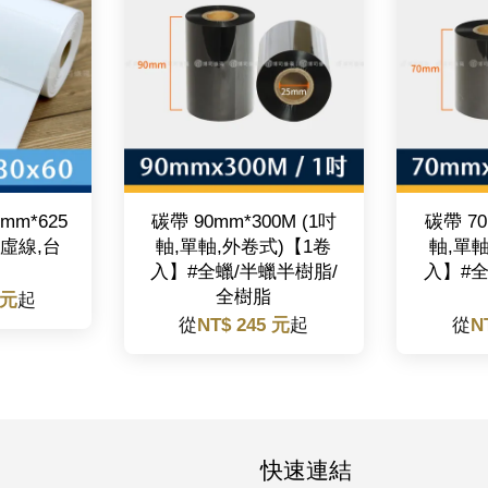
mm*625
碳帶 90mm*300M (1吋
碳帶 70
切虛線,台
軸,單軸,外卷式)【1卷
軸,單軸
入】#全蠟/半蠟半樹脂/
入】#全
全樹脂
 元
起
從
NT$ 245 元
起
從
N
快速連結