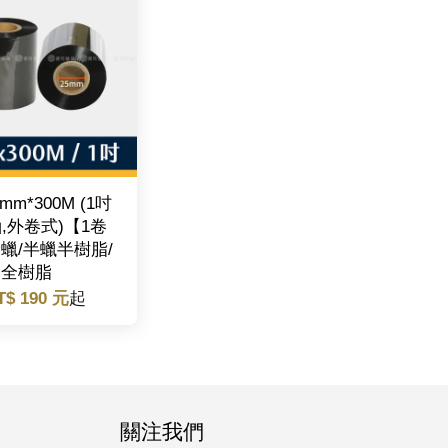
mm*300M (1吋
,外卷式)【1卷
蠟/半蠟半樹脂/
全樹脂
T$ 190 元
起
關注我們