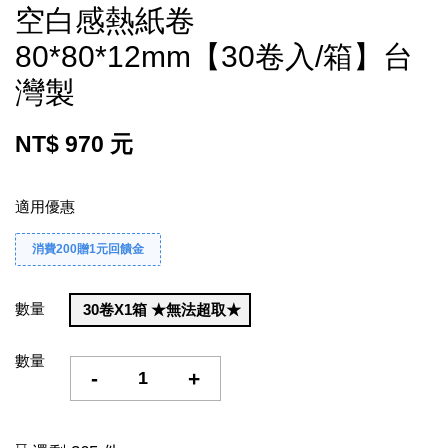
空白感熱紙卷
80*80*12mm【30卷入/箱】台
灣製
NT$ 970 元
適用優惠
消費200贈1元回饋金
數量
30卷X1箱 ★無法超取★
數量
-
+