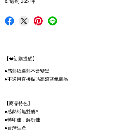
⏳ 還剩 365 件
【❤️訂購提醒】
●感熱紙遇熱本會變黑
●
不
適用直接黏貼高溫蒸氣商品
【商品特色】
●
感熱紙無雙酚A
●
轉印佳，解析佳
●
台灣生產