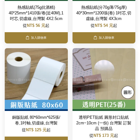
熱感貼紙(75g抗酒精)
熱感貼紙(分70g薄/75g厚)
40*25mm*1410張/卷(近40M),1
40*30mm*1200張(卷) 1吋芯,切
吋芯,切虛線,台灣製 4X2.5cm
虛線,台灣製 4X3cm
從
NT$ 56 元
起
從
NT$ 54 元
起
加入購物車
加入購物車
銅版貼紙 80*60mm*625張/
透明PET貼紙 圓形封口貼紙
卷,1吋軸,切虛線,台灣製
2cm~10cm (一份) 台灣製 訂製
品 預購品
從
NT$ 125 元
起
從
NT$ 173 元
起