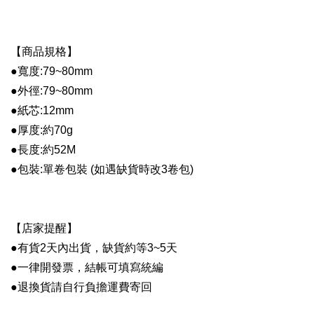
【商品規格】
●
寬度:79~80mm
●
外徑:79~80mm
●
紙芯:12mm
●
厚度:約70g
●
長度:約52M
●
包裝:單卷包裝 (如遇缺貨時改3卷包)
【店家提醒】
●
有貨2天內出貨，缺貨約等3~5天
●
一律開發票，結帳可填寫統編
●
退換貨請自行負擔運費寄回