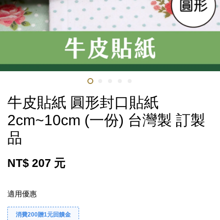
牛皮貼紙 圓形封口貼紙
2cm~10cm (一份) 台灣製 訂製
品
NT$ 207 元
適用優惠
消費200贈1元回饋金