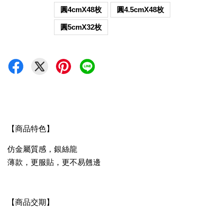
圓4cmX48枚
圓4.5cmX48枚
圓5cmX32枚
【商品特色】
仿金屬質感，銀絲龍
薄款，更服貼，更不易翹邊
【商品交期】