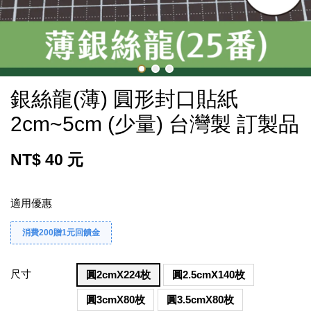
銀絲龍(薄) 圓形封口貼紙
2cm~5cm (少量) 台灣製 訂製品
NT$ 40 元
適用優惠
消費200贈1元回饋金
尺寸
圓2cmX224枚
圓2.5cmX140枚
圓3cmX80枚
圓3.5cmX80枚