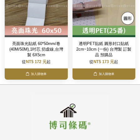
亮面珠光貼紙 60*50mm/卷
透明PET貼紙 圓形封口貼紙
(40M/50M),1吋芯,切虛線,台灣
2cm~10cm (一份) 台灣製 訂製
製 6X5cm
品 預購品
從
NT$ 172 元
起
從
NT$ 173 元
起
加入購物車
加入購物車