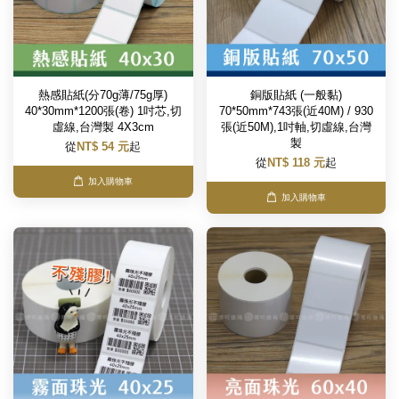
熱感貼紙(分70g薄/75g厚)
銅版貼紙 (一般黏)
40*30mm*1200張(卷) 1吋芯,切
70*50mm*743張(近40M) / 930
虛線,台灣製 4X3cm
張(近50M),1吋軸,切虛線,台灣
製
從
NT$ 54 元
起
從
NT$ 118 元
起
加入購物車
加入購物車