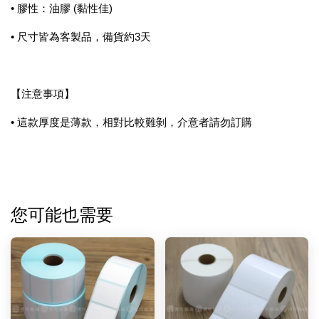
• 膠性：油膠 (黏性佳)
• 尺寸皆為客製品，備貨約3天
【注意事項】
• 這款厚度是薄款，相對比較難剝，介意者請勿訂購
您可能也需要