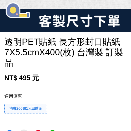
透明PET貼紙 長方形封口貼紙
7X5.5cmX400(枚) 台灣製 訂製
品
NT$ 495 元
適用優惠
消費200贈1元回饋金