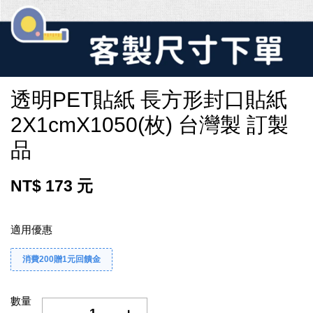
透明PET貼紙 長方形封口貼紙
2X1cmX1050(枚) 台灣製 訂製
品
NT$ 173 元
適用優惠
消費200贈1元回饋金
數量