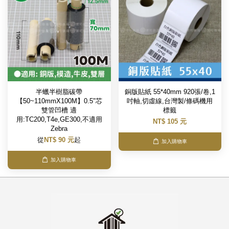
半蠟半樹脂碳帶
銅版貼紙 55*40mm 920張/卷,1
【50~110mmX100M】0.5"芯
吋軸,切虛線,台灣製/條碼機用
雙管凹槽 適
標籤
用:TC200,T4e,GE300,不適用
NT$ 105 元
Zebra
從
NT$ 90 元
起
加入購物車
加入購物車