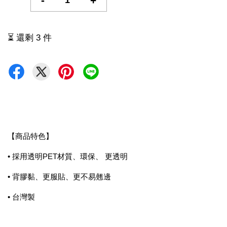
-
+
⏳ 還剩 3 件
【商品特色】
• 採用透明PET材質、環保、 更透明
• 背膠黏、更服貼、更不易翹邊
• 台灣製