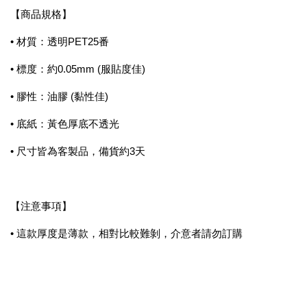
【商品規格】
• 材質：透明PET25番
• 標度：約0.05mm (服貼度佳)
• 膠性：油膠 (黏性佳)
• 底紙：黃色厚底不透光
• 尺寸皆為客製品，備貨約3天
【注意事項】
• 這款厚度是薄款，相對比較難剝，介意者請勿訂購