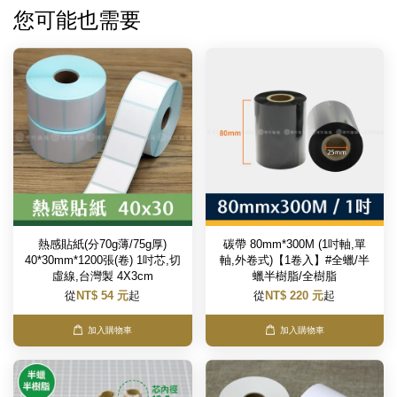
您可能也需要
熱感貼紙(分70g薄/75g厚)
碳帶 80mm*300M (1吋軸,單
40*30mm*1200張(卷) 1吋芯,切
軸,外卷式)【1卷入】#全蠟/半
虛線,台灣製 4X3cm
蠟半樹脂/全樹脂
從
NT$ 54 元
起
從
NT$ 220 元
起
加入購物車
加入購物車