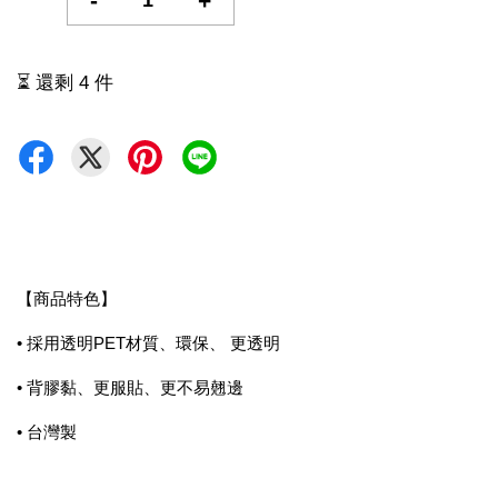
-
+
⏳ 還剩 4 件
【商品特色】
• 採用透明PET材質、環保、 更透明
• 背膠黏、更服貼、更不易翹邊
• 台灣製