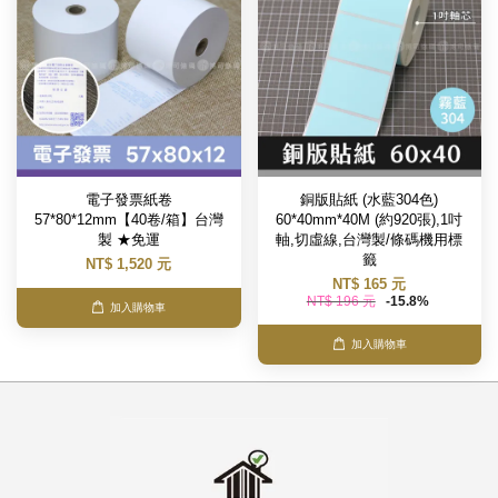
電子發票紙卷
銅版貼紙 (水藍304色)
57*80*12mm【40卷/箱】台灣
60*40mm*40M (約920張),1吋
製 ★免運
軸,切虛線,台灣製/條碼機用標
籤
NT$ 1,520 元
NT$ 165 元
NT$ 196 元
-15.8%
加入購物車
加入購物車