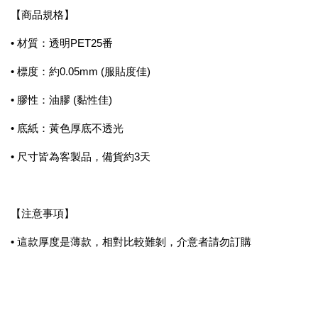
【商品規格】
• 材質：透明PET25番
• 標度：約0.05mm (服貼度佳)
• 膠性：油膠 (黏性佳)
• 底紙：黃色厚底不透光
• 尺寸皆為客製品，備貨約3天
【注意事項】
• 這款厚度是薄款，相對比較難剝，介意者請勿訂購