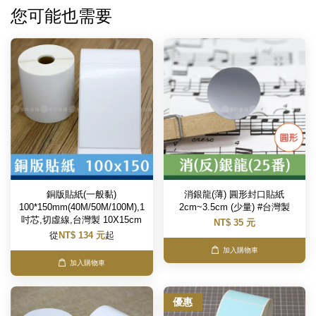
您可能也需要
銅版貼紙(一般黏)
消銀龍(薄) 圓形封口貼紙
100*150mm(40M/50M/100M),1
2cm~3.5cm (少量) #台灣製
吋芯,切虛線,台灣製 10X15cm
NT$ 35 元
從
NT$ 134 元
起
加入購物車
加入購物車
優惠