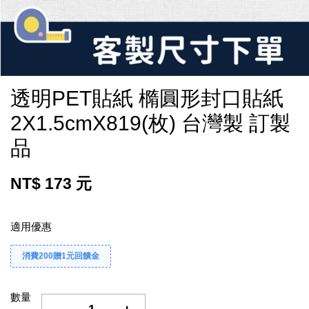
透明PET貼紙 橢圓形封口貼紙
2X1.5cmX819(枚) 台灣製 訂製
品
NT$ 173 元
適用優惠
消費200贈1元回饋金
數量