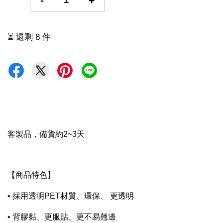
-
+
⏳ 還剩 8 件
客製品，備貨約2~3天
【商品特色】
• 採用透明PET材質、環保、 更透明
• 背膠黏、更服貼、更不易翹邊