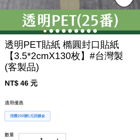
透明PET貼紙 橢圓封口貼紙
【3.5*2cmX130枚】#台灣製
(客製品)
NT$ 46 元
適用優惠
消費200贈1元回饋金
數量