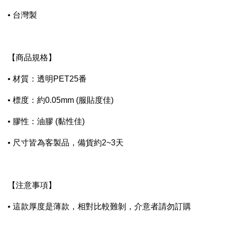
• 台灣製
【商品規格】
• 材質：透明PET25番
• 標度：約0.05mm (服貼度佳)
• 膠性：油膠 (黏性佳)
• 尺寸皆為客製品，備貨約2~3天
【注意事項】
• 這款厚度是薄款，相對比較難剝，介意者請勿訂購