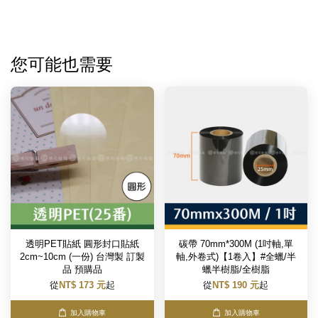
您可能也需要
透明PET貼紙 圓形封口貼紙
碳帶 70mm*300M (1吋軸,單
2cm~10cm (一份) 台灣製 訂製
軸,外卷式)【1卷入】#全蠟/半
品 預購品
蠟半樹脂/全樹脂
從
NT$ 173 元
起
從
NT$ 190 元
起
加入購物車
加入購物車