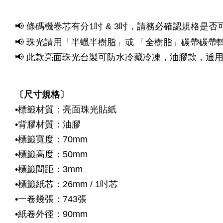
📢 條碼機卷芯有分1吋 & 3吋，請務必確認規格是否
「半蠟半樹脂」或
📢 珠光請用
「全樹脂」碳帶碳帶
📢 此款亮面珠光台製可防水冷藏冷凍，油膠款，通
〔尺寸規格〕
•
標籤材質：亮面珠光貼紙
•
背膠材質：油
膠
•
標籤寬度：70mm
•
標籤高度：50mm
•
標籤間距：3mm
•
標籤紙芯：26mm / 1吋芯
•
一卷幾張：743張
•
紙卷外徑：90mm