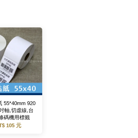
55*40mm 920
1吋軸,切虛線,台
/條碼機用標籤
T$ 105 元