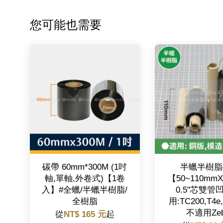
您可能也需要
碳帶 60mm*300M (1吋
半蠟半樹脂
軸,單軸,外卷式)【1卷
【50~110mm
入】#全蠟/半蠟半樹脂/
0.5"芯雙管
全樹脂
用:TC200,T4e
不適用Zeb
從
NT$ 165 元
起