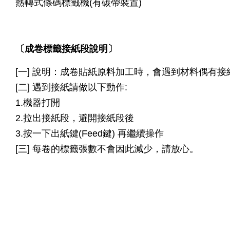
熱轉式條碼標籤機(有碳帶裝置)
〔成卷標籤接紙段說明〕
[一] 說明：成卷貼紙原料加工時，會遇到材料偶有接紙
[二] 遇到接紙請做以下動作:
1.機器打開
2.拉出接紙段，避開接紙段後
3.按一下出紙鍵(Feed鍵) 再繼續操作
[三]
每卷的標籤張數不會因此減少，請放心。