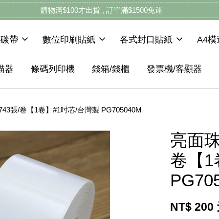
購物滿$100才出貨 , 訂單滿$1500免運
機碳帶
數位印刷貼紙
各式封口貼紙
A4
描器
條碼列印機
錢箱/錢櫃
發票機/客顯器
743張/卷【1卷】#1吋芯/台灣製 PG705040M
亮面珠光
卷【1
PG70
NT$ 200