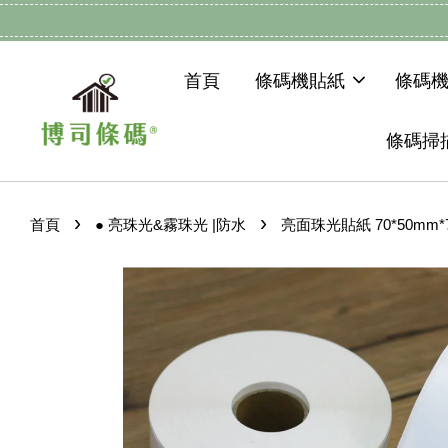
首頁
條碼機貼紙
條碼
條碼掃
›
›
首頁
● 亮珠光&霧珠光 |防水
亮面珠光貼紙 70*50mm*