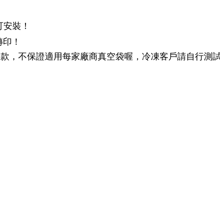
可安裝！
轉印！
用款，
不保證適用每家廠商真空袋喔，
冷凍客戶請自行測