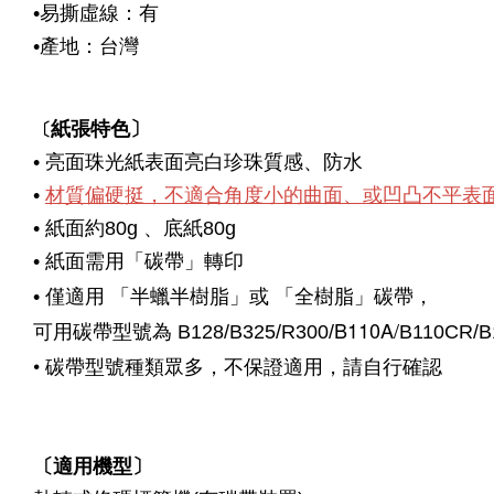
•
易撕虛線：有
•
產地：台灣
〔
紙張特色〕
• 亮面珠光紙表面亮白珍珠質感、防水
•
材質偏硬挺，不適合角度小的曲面、或凹凸不平表
• 紙面約80g 、底紙80g
• 紙面需用「碳帶」轉印
「半蠟半樹脂」或
• 僅適用
「全樹脂」碳帶，
B110A/
可用碳帶型號為 B128/B325/R300/
B110CR/B
• 碳帶型號種類眾多，不保證適用，請自行確認
〔適用機型〕