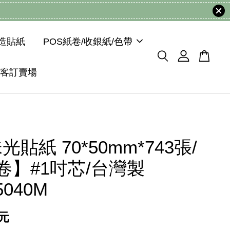
模造貼紙
POS紙卷/收銀紙/色帶
客訂賣場
貼紙 70*50mm*743張/
卷】#1吋芯/台灣製
5040M
 元