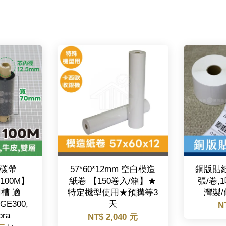
碳帶
57*60*12mm 空白模造
銅版貼紙 
X100M】
紙卷 【150卷入/箱】★
張/卷,
凹槽 適
特定機型使用★預購等3
灣製
,GE300,
天
N
ra
NT$ 2,040 元