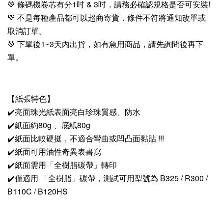
💚 條碼機卷芯有分1吋 & 3吋，請務必確認規格是否可安裝!
💚 不是每種產品都可以超商寄貨，條件不符將通知改單或
取消訂單。
💚 下單後1~3天內出貨，如有急用商品，請先詢問後再下
單。
【紙張特色】
✔️亮面珠光紙表面亮白珍珠質感、防水
✔️紙面約80g 、底紙80g
✔️紙面比較硬挺，不適合彎曲或凹凸面黏貼 !!!
✔️紙面可用油性奇異表書寫
✔️紙面需用「全樹脂碳帶」轉印
✔️僅適用 「全樹脂」碳帶，測試可用型號為 B325 / R300 /
B110C / B120HS