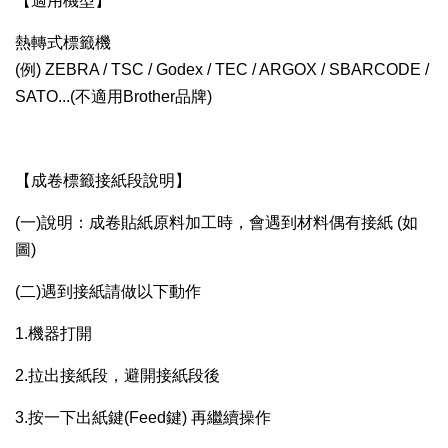
【適用機型】
熱轉式標籤機
(例) ZEBRA / TSC / Godex / TEC / ARGOX / SBARCODE /
SATO...(不適用Brother品牌)
【成卷標籤接紙段說明】
(一)說明：成卷貼紙原料加工時，會遇到材料偶有接紙 (如
圖)
(二)遇到接紙請做以下動作
1.機器打開
2.拉出接紙段，避開接紙段後
3.按一下出紙鍵(Feed鍵) 再繼續操作