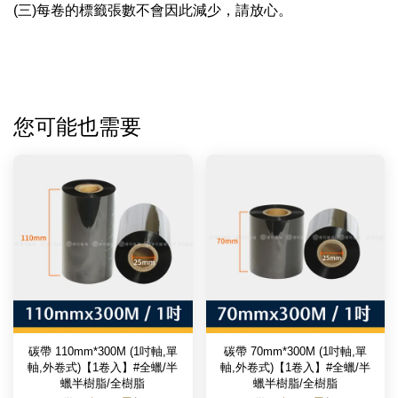
(三)每卷的標籤張數不會因此減少，請放心。
您可能也需要
碳帶 110mm*300M (1吋軸,單
碳帶 70mm*300M (1吋軸,單
軸,外卷式)【1卷入】#全蠟/半
軸,外卷式)【1卷入】#全蠟/半
蠟半樹脂/全樹脂
蠟半樹脂/全樹脂