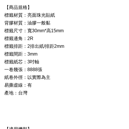
【商品規格】
標籤材質：亮面珠光貼紙
背膠材質：油膠一般黏
標籤尺寸：寬30mm*高15mm
標籤邊角：2R
標籤排距：2排出紙/排距2mm
標籤間距：3mm
標籤紙芯：3吋軸
一卷幾張：8888張
紙卷外徑：以實際為主
易撕虛線：有
產地：台灣