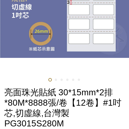
亮面珠光貼紙 30*15mm*2排
*80M*8888張/卷【12卷】#1吋
芯,切虛線,台灣製
PG3015S280M