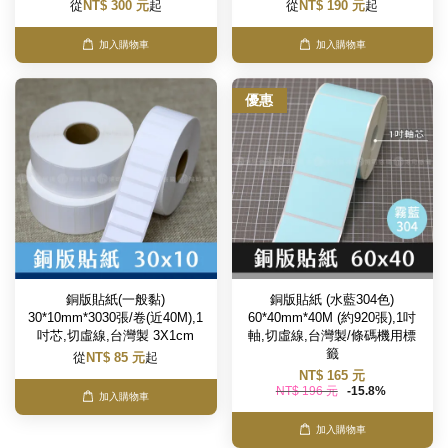
從
NT$ 300 元
起
從
NT$ 190 元
起
加入購物車
加入購物車
優惠
銅版貼紙(一般黏)
銅版貼紙 (水藍304色)
30*10mm*3030張/卷(近40M),1
60*40mm*40M (約920張),1吋
吋芯,切虛線,台灣製 3X1cm
軸,切虛線,台灣製/條碼機用標
籤
從
NT$ 85 元
起
NT$ 165 元
NT$ 196 元
-15.8%
加入購物車
加入購物車