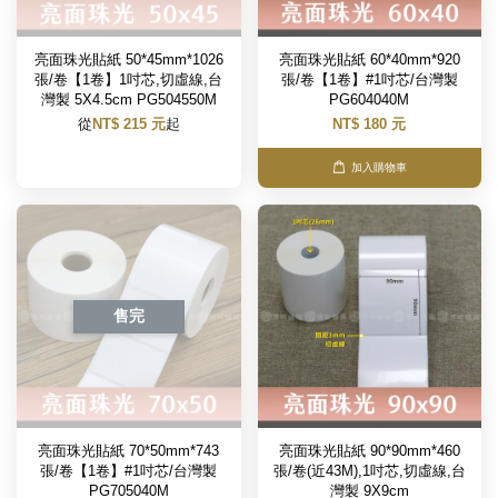
亮面珠光貼紙 50*45mm*1026
亮面珠光貼紙 60*40mm*920
張/卷【1卷】1吋芯,切虛線,台
張/卷【1卷】#1吋芯/台灣製
灣製 5X4.5cm PG504550M
PG604040M
從
NT$ 215 元
起
NT$ 180 元
加入購物車
售完
亮面珠光貼紙 70*50mm*743
亮面珠光貼紙 90*90mm*460
張/卷【1卷】#1吋芯/台灣製
張/卷(近43M),1吋芯,切虛線,台
PG705040M
灣製 9X9cm