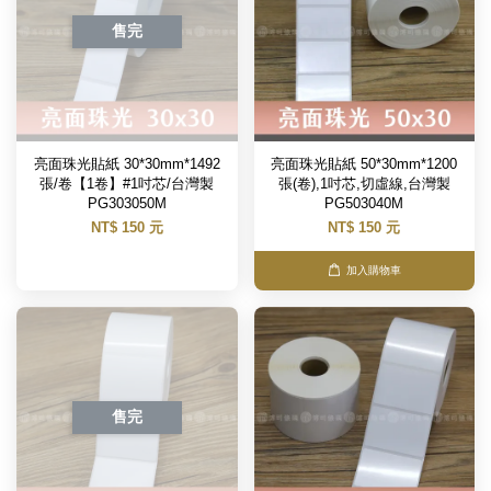
售完
亮面珠光貼紙 30*30mm*1492
亮面珠光貼紙 50*30mm*1200
張/卷【1卷】#1吋芯/台灣製
張(卷),1吋芯,切虛線,台灣製
PG303050M
PG503040M
NT$ 150 元
NT$ 150 元
加入購物車
售完