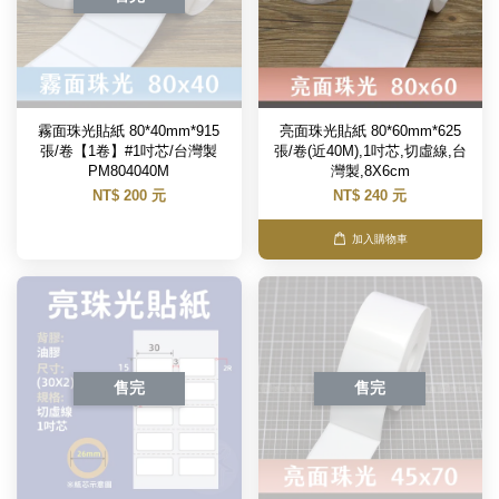
霧面珠光貼紙 80*40mm*915
亮面珠光貼紙 80*60mm*625
張/卷【1卷】#1吋芯/台灣製
張/卷(近40M),1吋芯,切虛線,台
PM804040M
灣製,8X6cm
NT$ 200 元
NT$ 240 元
加入購物車
售完
售完