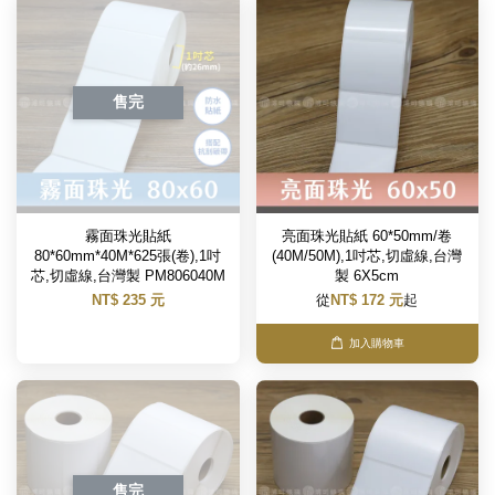
售完
霧面珠光貼紙
亮面珠光貼紙 60*50mm/卷
80*60mm*40M*625張(卷),1吋
(40M/50M),1吋芯,切虛線,台灣
芯,切虛線,台灣製 PM806040M
製 6X5cm
NT$ 235 元
從
NT$ 172 元
起
加入購物車
售完