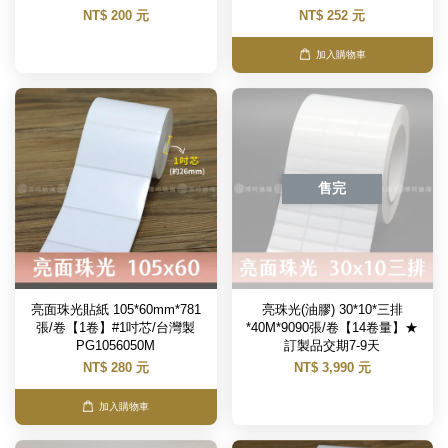
NT$ 200 元
NT$ 252 元
加入購物車
售完
亮面珠光貼紙 105*60mm*781
亮珠光(油膠) 30*10*三排
張/卷【1卷】#1吋芯/台灣製
*40M*9090張/卷【14卷量】★
PG1056050M
訂製品交期7-9天
NT$ 280 元
NT$ 3,990 元
加入購物車