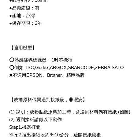
●紙卷外徑：90mm
●易撕虛線：有
●產地：台灣
●保存期限：2年
【適用機型】
⭕熱感條碼標籤機 + 1吋芯機種
⭕例如 TSC,Godex,ARGOX,SBARCODE,ZEBRA,SATO
❌不適用EPSON、Brother、精臣品牌
【成捲原料偶爾遇到接紙段，非瑕疵】
(1) 說明：成卷貼紙原料加工時，會遇到材料偶有接紙 (如圖)
(2) 遇到接紙請做以下動作
Step1.機器打開
Step2.拉出接紙段約8~10公分，避開接紙段後