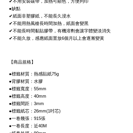
✔不用安裝碳帶，加熱可顯色，方便列印
●缺點
✔紙面非塑膠紙，不能長久浸水
✔不能用熱風槍長時間加熱，紙面會變黑
✔不能長時間黏貼膠帶，有機溶劑會讓字體變淡消失
✔不能久放，感應紙面置放6個月以上會逐漸變黃
【商品規格】
●標籤材質：熱感貼紙75g
●背膠材質：水膠
●標籤寬度：55mm
●標籤高度：40mm
●標籤間距：3mm
●標籤紙芯：26mm(1吋芯)
●一卷幾張：915張
●一卷長度：近40M