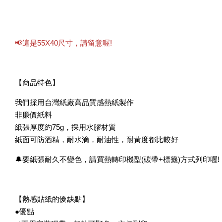
📢這是55X40尺寸，請留意喔!
【商品特色】
我們採用台灣紙廠高品質感熱紙製作
非廉價紙料
紙張厚度約75g，採用水膠材質
紙面可防酒精，耐水滴，耐油性，耐黃度都比較好
🔔要紙張耐久不變色，請買熱轉印機型(碳帶+標籤)方式列印喔!
【熱感貼紙的優缺點】
●優點