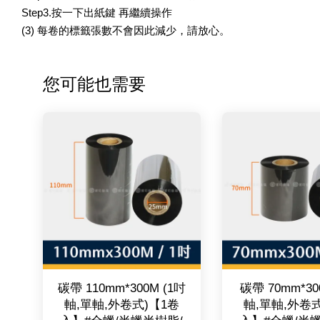
Step3.按一下出紙鍵 再繼續操作
(3) 每卷的標籤張數不會因此減少，請放心。
您可能也需要
碳帶 110mm*300M (1吋
碳帶 70mm*30
軸,單軸,外卷式)【1卷
軸,單軸,外卷