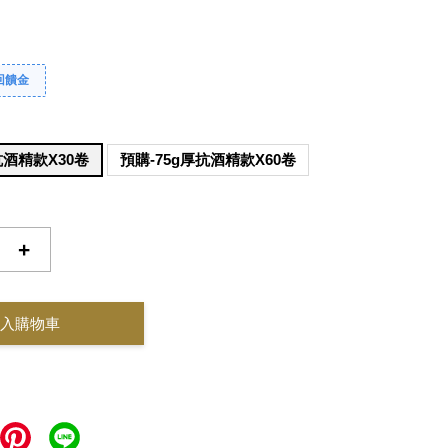
回饋金
抗酒精款X30卷
預購-75g厚抗酒精款X60卷
+
入購物車