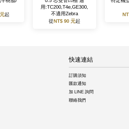
蠟半樹脂/
0.5"芯雙管凹槽 適
特定機
用:TC200,T4e,GE300,
不適用Zebra
 元
起
NT
從
NT$ 90 元
起
快速連結
訂購須知
匯款通知
加 LINE 詢問
聯絡我們