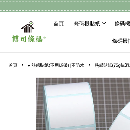
首頁
條碼機貼紙
條碼
條碼掃
›
›
首頁
● 熱感貼紙(不用碳帶) |不防水
熱感貼紙(75g抗酒精