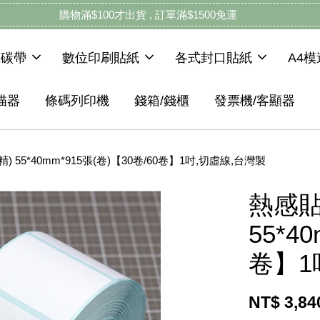
購物滿$100才出貨 , 訂單滿$1500免運
機碳帶
數位印刷貼紙
各式封口貼紙
A4
描器
條碼列印機
錢箱/錢櫃
發票機/客顯器
) 55*40mm*915張(卷)【30卷/60卷】1吋,切虛線,台灣製
熱感貼
55*4
卷】1
NT$ 3,8