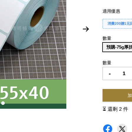
適用優惠
消費200贈1元
數量
預購-75g厚
數量
-
加
⏳ 還剩 2 件