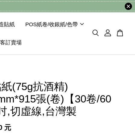
模造貼紙
POS紙卷/收銀紙/色帶
客訂賣場
紙(75g抗酒精)
0mm*915張(卷)【30卷/60
吋,切虛線,台灣製
40 元