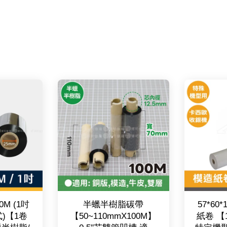
0M (1吋
半蠟半樹脂碳帶
57*60
式)【1卷
【50~110mmX100M】
紙卷 【