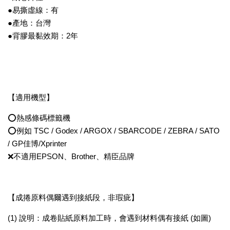
●易撕虛線：有
●產地：台灣
●背膠最黏效期：2年
【適用機型】
⭕熱感條碼標籤機
⭕例如 TSC / Godex / ARGOX / SBARCODE / ZEBRA / SATO
/ GP佳博/Xprinter
❌不適用EPSON、Brother、精臣品牌
【成捲原料偶爾遇到接紙段，非瑕疵】
(1) 說明：成卷貼紙原料加工時，會遇到材料偶有接紙 (如圖)