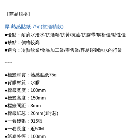
【商品規格】
厚-熱感貼紙-75g(抗酒精款)
■優點：耐滴水潑水/抗酒精/抗黃/抗油/抗膠帶/解析佳/黏性佳
■缺點：價格較高
■適合：冷熱飲業/食品加工業/零售業/容易碰到油水的行業
-----
●標籤材質：熱感貼紙75g
●背膠材質：水膠
●標籤寬度：100mm
●標籤高度：150mm
●標籤間距：3mm
●標籤紙芯：26mm(1吋芯)
●一卷幾張：915張
●一卷長度：近50M
●紙卷外徑：100mm