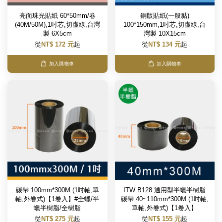
亮面珠光貼紙 60*50mm/卷
銅版貼紙(一般黏)
(40M/50M),1吋芯,切虛線,台灣
100*150mm,1吋芯,切虛線,台
製 6X5cm
灣製 10X15cm
從
NT$ 172 元
起
從
NT$ 134 元
起
加入購物車
加入購物車
碳帶 100mm*300M (1吋軸,單
ITW B128 通用型半蠟半樹脂
軸,外卷式)【1卷入】#全蠟/半
碳帶 40~110mm*300M (1吋軸,
蠟半樹脂/全樹脂
單軸,外卷式)【1卷入】
從
NT$ 275 元
起
從
NT$ 155 元
起