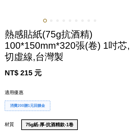
熱感貼紙(75g抗酒精)
100*150mm*320張(卷) 1吋芯,
切虛線,台灣製
NT$ 215 元
適用優惠
消費200贈1元回饋金
材質
75g紙-厚-抗酒精款-1卷