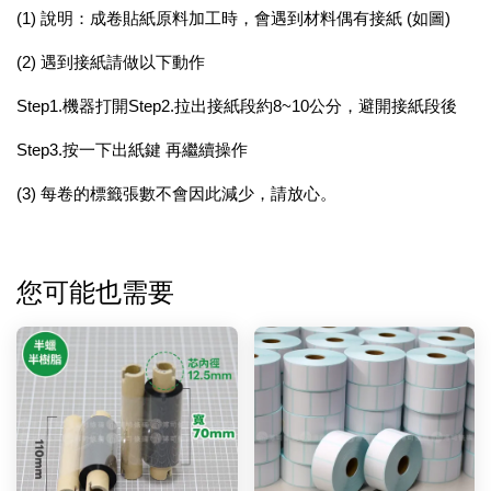
(1) 說明：成卷貼紙原料加工時，會遇到材料偶有接紙 (如圖)
(2) 遇到接紙請做以下動作
Step1.機器打開Step2.拉出接紙段約8~10公分，避開接紙段後
Step3.按一下出紙鍵 再繼續操作
(3) 每卷的標籤張數不會因此減少，請放心。
您可能也需要