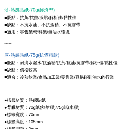
薄-熱感貼紙-70g(經濟型)
■優點：抗黃/抗熱/服貼/解析佳/黏性佳
■缺點：不抗水油、不抗酒精、不抗膠帶
■適用：零售業/乾料業/無油水環境
-----
厚-熱感貼紙-75g(抗酒精款)
■優點：耐滴水潑水/抗酒精/抗黃/抗油/抗膠帶/解析佳/黏性佳
■缺點：價格較高
■適合：冷熱飲業/食品加工業/零售業/容易碰到油水的行業
-----
●標籤材質：熱感貼紙
●背膠材質：70g紙(熱熔膠)/75g紙(水膠)
●標籤寬度：70mm
●標籤高度：105mm
●標籤間距：3mm