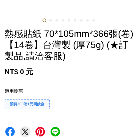
熱感貼紙 70*105mm*366張(卷)
【14卷】台灣製 (厚75g) (★訂
製品,請洽客服)
NT$ 0 元
適用優惠
消費200贈1元回饋金