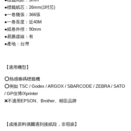
●標籤紙芯：26mm(1吋芯)
●一卷幾張：366張
●一卷長度：近40M
●紙卷外徑：90mm
●易撕虛線：有
●產地：台灣
【適用機型】
⭕熱感條碼標籤機
⭕例如 TSC / Godex / ARGOX / SBARCODE / ZEBRA / SATO
/ GP佳博/Xprinter
❌不適用EPSON、Brother、精臣品牌
【成捲原料偶爾遇到接紙段，非瑕疵】