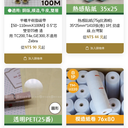
半蠟半樹脂碳帶
熱感貼紙(75g抗酒精)
【50~110mmX100M】0.5"芯
35*25mm*1410張(卷) 1吋,切虛
雙管凹槽 適
線,台灣製
用:TC200,T4e,GE300,不適用
從
NT$ 44 元
起
Zebra
從
NT$ 90 元
起
加入購物車
加入購物車