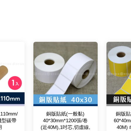
10mm/
銅版貼紙(一般黏)
銅版貼
M機型碳帶
40*30mm*1200張/卷
60*40
用
(近40M),1吋芯,切虛線,
40M)