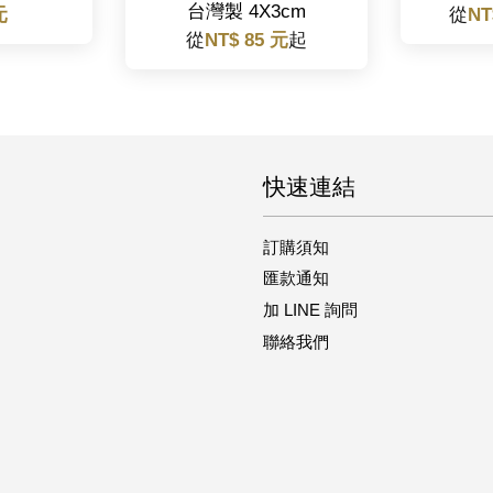
台灣製 4X3cm
元
從
NT
從
NT$ 85 元
起
快速連結
訂購須知
匯款通知
加 LINE 詢問
聯絡我們