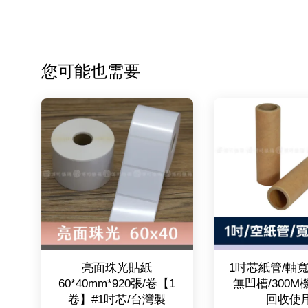
您可能也需要
亮面珠光貼紙
1吋芯紙管/軸寬1
60*40mm*920張/卷【1
無凹槽/300
卷】#1吋芯/台灣製
回收使