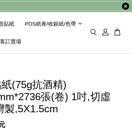
模造貼紙
POS紙卷/收銀紙/色帶
客訂賣場
紙(75g抗酒精)
5mm*2736張(卷) 1吋,切虛
製,5X1.5cm
 元