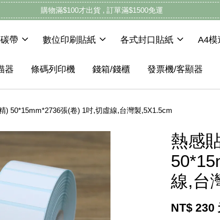
購物滿$100才出貨 , 訂單滿$1500免運
機碳帶
數位印刷貼紙
各式封口貼紙
A4
描器
條碼列印機
錢箱/錢櫃
發票機/客顯器
 50*15mm*2736張(卷) 1吋,切虛線,台灣製,5X1.5cm
熱感貼
50*1
線,台灣
NT$ 230