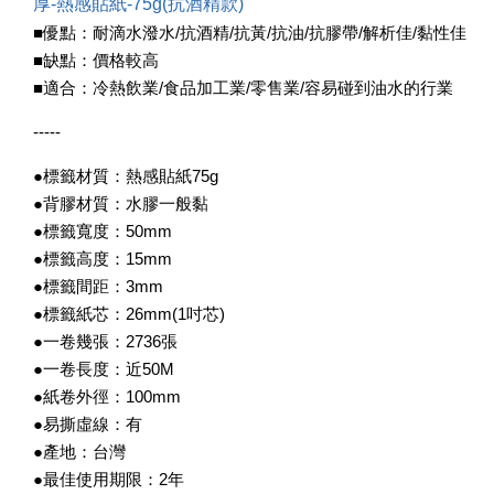
厚-熱感貼紙-75g(抗酒精款)
■優點：耐滴水潑水/抗酒精/抗黃/抗油/抗膠帶/解析佳/黏性佳
■缺點：價格較高
■適合：冷熱飲業/食品加工業/零售業/容易碰到油水的行業
-----
●標籤材質：熱感貼紙75g
●背膠材質：水膠一般黏
●標籤寬度：50mm
●標籤高度：15mm
●標籤間距：3mm
●標籤紙芯：26mm(1吋芯)
●一卷幾張：2736張
●一卷長度：近50M
●紙卷外徑：100mm
●易撕虛線：有
●產地：台灣
●最佳使用期限：2年