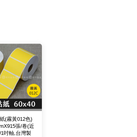
紙(霧黃012色)
mmX915張/卷(近
 #1吋軸,台灣製