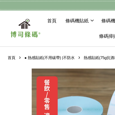
首頁
條碼機貼紙
條碼
條碼掃
›
›
首頁
● 熱感貼紙(不用碳帶) |不防水
熱感貼紙(75g抗酒精)