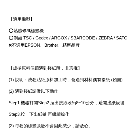
【適用機型】
⭕熱感條碼標籤機
⭕例如 TSC / Godex / ARGOX / SBARCODE / ZEBRA / SATO /
❌不適用EPSON、Brother、精臣品牌
【成捲原料偶爾遇到接紙段，非瑕疵】
(1) 說明：成卷貼紙原料加工時，會遇到材料偶有接紙 (如圖)
(2) 遇到接紙請做以下動作
Step1.機器打開Step2.拉出接紙段約8~10公分，避開接紙段後
Step3.按一下出紙鍵 再繼續操作
(3) 每卷的標籤張數不會因此減少，請放心。